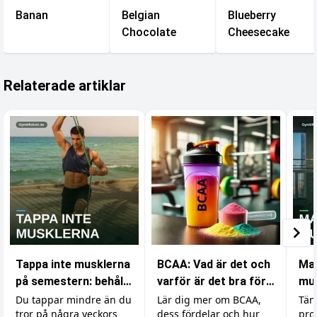
Banan
Belgian
Blueberry
Chocolate
Cheesecake
Relaterade artiklar
Tappa inte musklerna
BCAA: Vad är det och
Ma
på semestern: behåll
varför är det bra för
mus
styrkan med minimal
din träning?
med
Du tappar mindre än du
Lär dig mer om BCAA,
Tän
tror på några veckors
dess fördelar och hur
pro
träning