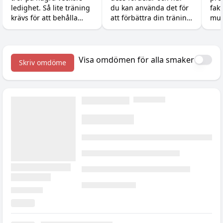
ledighet. Så lite träning
du kan använda det för
fak
krävs för att behålla
att förbättra din träning
mus
styrka och muskler, och
och återhämtning.
kun
tillskotten som gör det
sov
enkelt på resan.
du 
vad
Visa omdömen för alla smaker
Skriv omdöme
om 