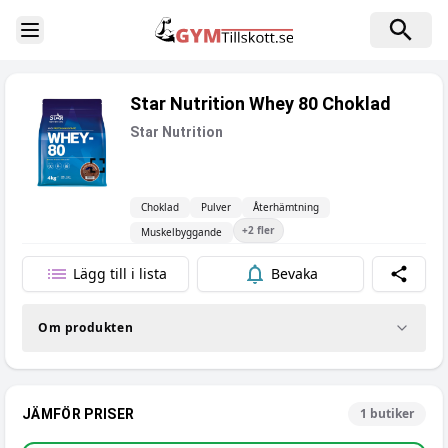
Toggle Sidebar
Star Nutrition Whey 80 Choklad
Star Nutrition
Choklad
Pulver
Återhämtning
+
2
fler
Muskelbyggande
Lägg till i lista
Bevaka
Dela
Om produkten
1
butiker
JÄMFÖR PRISER