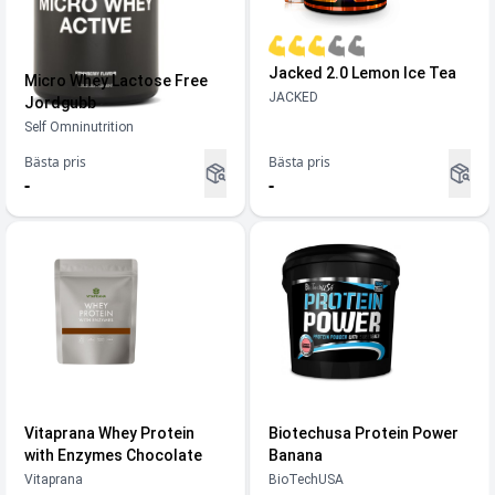
Jacked 2.0 Lemon Ice Tea
Micro Whey Lactose Free
JACKED
Jordgubb
Self Omninutrition
Bästa pris
Bästa pris
-
-
Vitaprana Whey Protein
Biotechusa Protein Power
with Enzymes Chocolate
Banana
Vitaprana
BioTechUSA