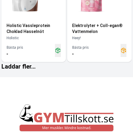
Holistic Vassleprotein
Elektrolyter + Coll-egan®
Choklad Hasselnöt
Vattenmelon
Holistic
Heey!
Bästa pris
Bästa pris
-
-
Laddar fler...
Mer muskler. Mindre kostnad.