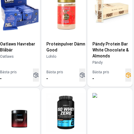
Oatlaws Havrebar
Proteinpulver Dämn
Pändy Protein Bar
Blåbär
Good
White Chocolate &
Almonds
Oatlaws
Lohilo
Pändy
Bästa pris
Bästa pris
Bästa pris
-
-
-