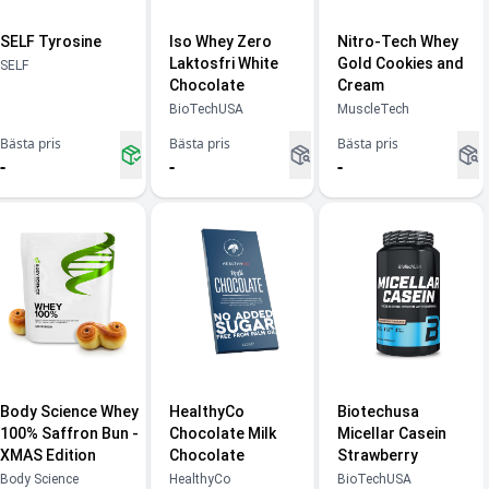
SELF Tyrosine
Iso Whey Zero
Nitro-Tech Whey
Laktosfri White
Gold Cookies and
SELF
Chocolate
Cream
BioTechUSA
MuscleTech
Bästa pris
Bästa pris
Bästa pris
-
-
-
Body Science Whey
HealthyCo
Biotechusa
100% Saffron Bun -
Chocolate Milk
Micellar Casein
XMAS Edition
Chocolate
Strawberry
Body Science
HealthyCo
BioTechUSA