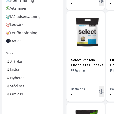
Återhämtning
-
-
Vitaminer
Måltidsersättning
Ledvärk
Fettförbränning
Övrigt
Sidor
Select Protein
El
Artiklar
Chocolate Cupcake
Co
Listor
PEScience
Eli
Nyheter
Stöd oss
Bästa pris
Bä
-
-
Om oss