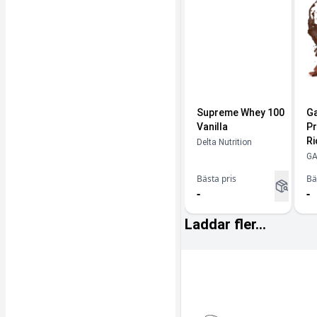
Supreme Whey 100
Ga
Vanilla
Pr
Ri
Delta Nutrition
G
Bästa pris
Bä
-
-
Laddar fler...