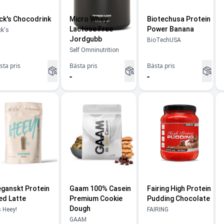
ck's Chocodrink
Micro Whey
Biotechusa Protein
Lactose Free
Power Banana
ck's
Jordgubb
BioTechUSA
Self Omninutrition
sta pris
Bästa pris
Bästa pris
-
-
ganskt Protein
Gaam 100% Casein
Fairing High Protein
ed Latte
Premium Cookie
Pudding Chocolate
Dough
s Heey!
FAIRING
GAAM