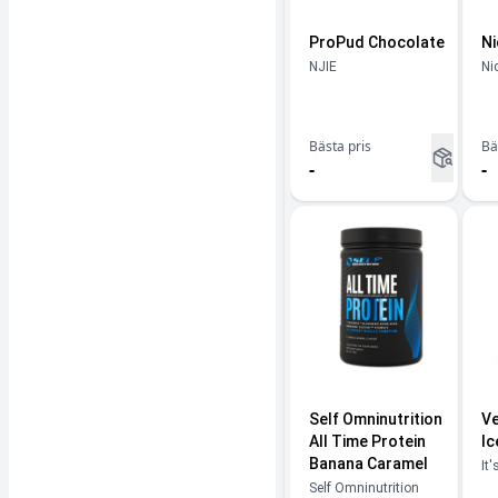
ProPud Chocolate
Ni
NJIE
Ni
Bästa pris
Bä
-
-
Self Omninutrition
Ve
All Time Protein
Ic
Banana Caramel
It'
Self Omninutrition