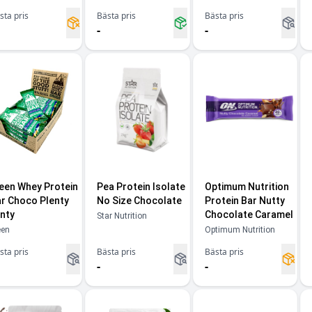
sta pris
Bästa pris
Bästa pris
-
-
een Whey Protein
Pea Protein Isolate
Optimum Nutrition
r Choco Plenty
No Size Chocolate
Protein Bar Nutty
nty
Chocolate Caramel
Star Nutrition
een
Optimum Nutrition
sta pris
Bästa pris
Bästa pris
-
-