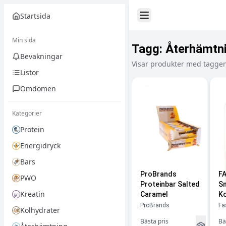
Startsida
Toggle Sidebar
Min sida
Tagg:
Återhämtn
Bevakningar
Visar produkter med tagge
Listor
Omdömen
Kategorier
Protein
Energidryck
Bars
ProBrands
FA
PWO
Proteinbar Salted
Sm
Kreatin
Caramel
K
ProBrands
Fa
Kolhydrater
Bästa pris
Bä