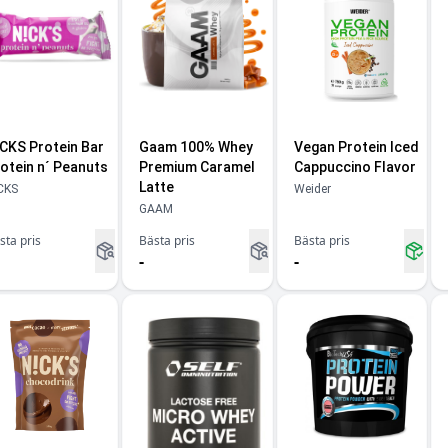
CKS Protein Bar
Gaam 100% Whey
Vegan Protein Iced
otein n´ Peanuts
Premium Caramel
Cappuccino Flavor
Latte
CKS
Weider
GAAM
sta pris
Bästa pris
Bästa pris
-
-