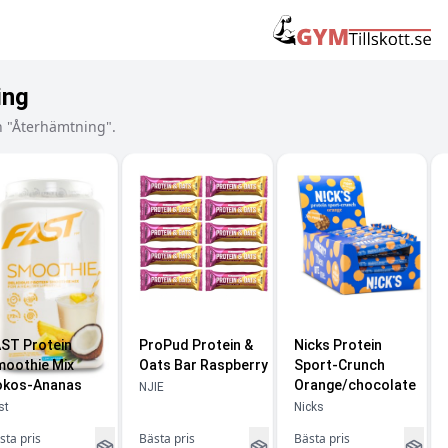
ing
n "Återhämtning".
ST Protein
ProPud Protein &
Nicks Protein
oothie Mix
Oats Bar Raspberry
Sport-Crunch
okos-Ananas
Orange/chocolate
NJIE
st
Nicks
sta pris
Bästa pris
Bästa pris