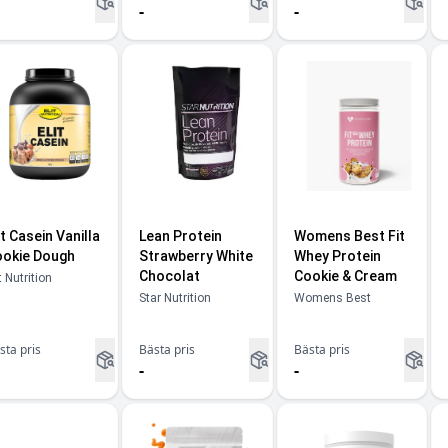
-
-
it Casein Vanilla
Lean Protein
Womens Best Fit
okie Dough
Strawberry White
Whey Protein
Chocolat
Cookie & Cream
t Nutrition
Star Nutrition
Womens Best
sta pris
Bästa pris
Bästa pris
-
-