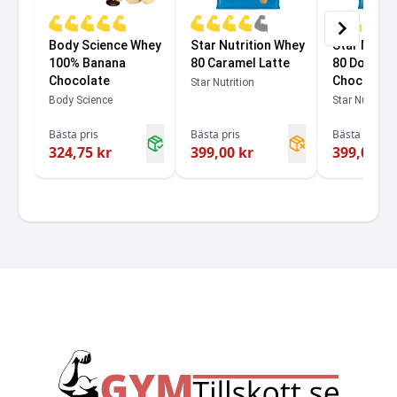
Body Science Whey
Star Nutrition Whey
Star Nutri
100% Banana
80 Caramel Latte
80 Double 
Chocolate
Chocolate
Star Nutrition
Body Science
Star Nutrition
Bästa pris
Bästa pris
Bästa pris
324,75 kr
399,00 kr
399,00 kr