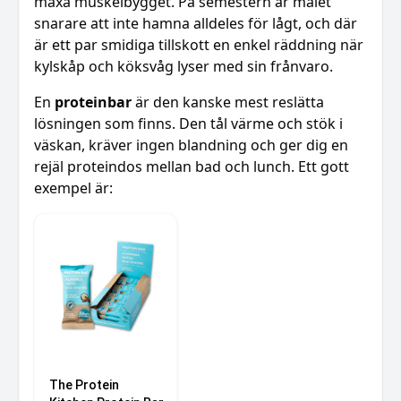
maxa muskelbygget. På semestern är målet
snarare att inte hamna alldeles för lågt, och där
är ett par smidiga tillskott en enkel räddning när
kylskåp och köksvåg lyser med sin frånvaro.
En
proteinbar
är den kanske mest reslätta
lösningen som finns. Den tål värme och stök i
väskan, kräver ingen blandning och ger dig en
rejäl proteindos mellan bad och lunch. Ett gott
exempel är:
The Protein