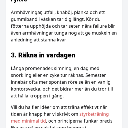
Armhävningar, utfall, knäböj, planka och ett
gummiband i väskan tar dig långt. Kör du
fötterna upphöjda och tar seten nära failure blir
även armhävningar tunga nog att ge muskeln en
anledning att stanna kvar.
3.
Räkna in vardagen
Långa promenader, simning, en dag med
snorkling eller en cykeltur räknas. Semester
innebär ofta mer spontan rörelse än en vanlig
kontorsvecka, och det bidrar mer än du tror till
att hålla kroppen i gång.
Vill du ha fler idéer om att träna effektivt när
tiden är knapp har vi skrivit om
styrketräning
med minimal tid
, och principerna funkar precis
lika bra på en solstol som hemma i