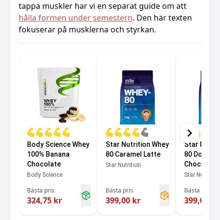
tappa muskler har vi en separat guide om att
hålla formen under semestern
. Den här texten
fokuserar på musklerna och styrkan.
Body Science Whey
Star Nutrition Whey
Star Nutri
100% Banana
80 Caramel Latte
80 Double 
Chocolate
Chocolate
Star Nutrition
Body Science
Star Nutrition
Bästa pris
Bästa pris
Bästa pris
324,75 kr
399,00 kr
399,00 kr