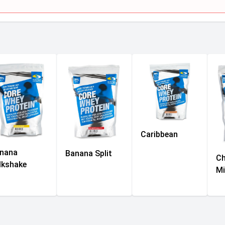
Caribbean
nana
Banana Split
Ch
lkshake
Mi