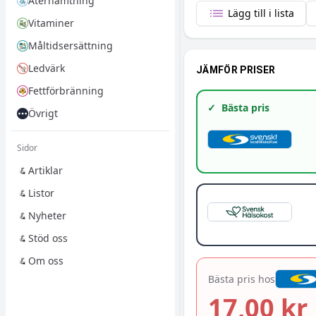
Återhämtning
Lägg till i lista
Vitaminer
Måltidsersättning
Ledvärk
JÄMFÖR PRISER
Fettförbränning
✓
Bästa pris
Övrigt
Sidor
Artiklar
Listor
Nyheter
Stöd oss
Om oss
Bästa pris hos
17,00 kr