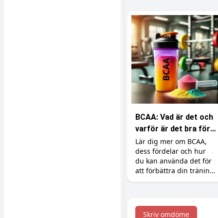
BCAA: Vad är det och
varför är det bra för
din träning?
Lär dig mer om BCAA,
dess fördelar och hur
du kan använda det för
att förbättra din träning
och återhämtning.
Skriv omdöme