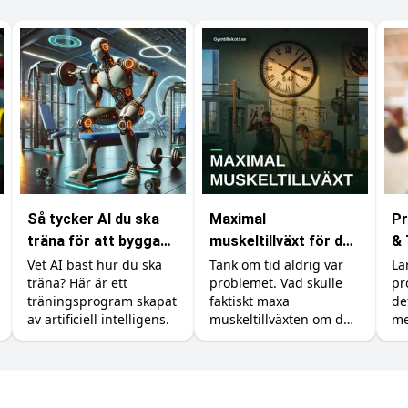
Så tycker AI du ska
Maximal
Pr
träna för att bygga
muskeltillväxt för den
& 
muskler
med obegränsad tid
Re
Vet AI bäst hur du ska
Tänk om tid aldrig var
Lä
träna? Här är ett
problemet. Vad skulle
pr
träningsprogram skapat
faktiskt maxa
de
av artificiell intelligens.
muskeltillväxten om du
me
kunde träna, äta och
sova precis så mycket
du ville? Vi går igenom
vad forskningen säger