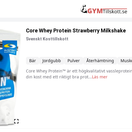
Core Whey Protein Strawberry Milkshake
Svenskt Kosttillskott
Bär
Jordgubb
Pulver
Återhämtning
Musk
Core Whey Protein™ är ett högkvalitativt vassleprotei
Beskrivning
din kost med ett riktigt bra prot
...
Läs mer