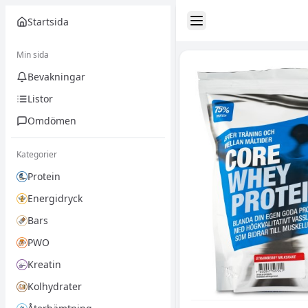
Startsida
Toggle Sidebar
Min sida
Bevakningar
Listor
Omdömen
Kategorier
Protein
Energidryck
Bars
PWO
Kreatin
Kolhydrater