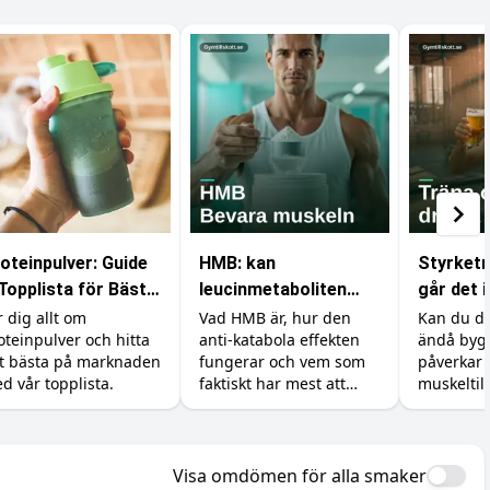
oteinpulver: Guide
HMB: kan
Styrketr
Topplista för Bästa
leucinmetaboliten
går det 
sultat
skydda dina muskler?
r dig allt om
Vad HMB är, hur den
Kan du dr
oteinpulver och hitta
anti-katabola effekten
ändå byg
t bästa på marknaden
fungerar och vem som
påverkar 
d vår topplista.
faktiskt har mest att
muskeltil
vinna på tillskottet.
återhämtn
Dosering, former och en
minimera
ärlig titt på forskningen.
Visa omdömen för alla smaker