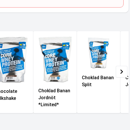
Choklad Banan
C
Split
J
Choklad Banan
ocolate
Jordnöt
lkshake
*Limited*