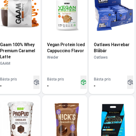
Gaam 100% Whey
Vegan Protein Iced
Oatlaws Havrebar
Premium Caramel
Cappuccino Flavor
Blåbär
Latte
Weider
Oatlaws
GAAM
Bästa pris
Bästa pris
Bästa pris
-
-
-