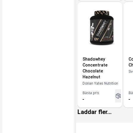
Shadowhey
Co
Concentrate
Ch
Chocolate
Sv
Hazelnut
Dorian Yates Nutrition
Bästa pris
Bä
-
-
Laddar fler...