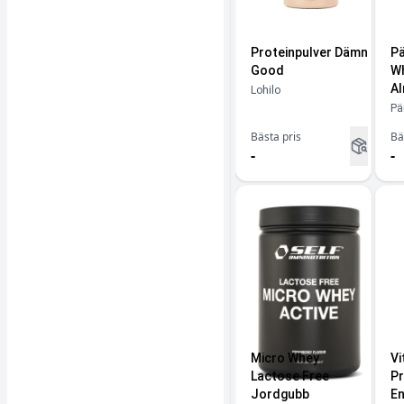
Proteinpulver Dämn
Pä
Good
Wh
A
Lohilo
Pä
Bästa pris
Bä
-
-
Micro Whey
Vi
Lactose Free
Pr
Jordgubb
E