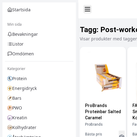
Startsida
Toggle Sidebar
Min sida
Tagg:
Post-work
Bevakningar
Visar produkter med taggen
Listor
Omdömen
Kategorier
Protein
Energidryck
Bars
ProBrands
FA
PWO
Proteinbar Salted
Sm
Kreatin
Caramel
K
ProBrands
Fa
Kolhydrater
Bästa pris
Bä