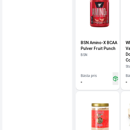
BSN Amino-X BCAA
W
Pulver Fruit Punch
Va
Do
BSN
Co
St
Bästa pris
Bä
-
-