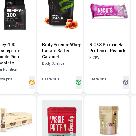
hey-100
Body Science Whey
NICKS Protein Bar
ssleprotein
Isolate Salted
Protein n´ Peanuts
uble Rich
Caramel
NICKS
colate
Body Science
ar Nutrition
sta pris
Bästa pris
Bästa pris
-
-