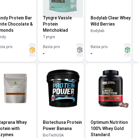
ndy Protein Bar
Tyngre Vassle
Bodylab Clear Whey
ite Chocolate &
Protein
Wild Berries
lmonds
Mintchoklad
Bodylab
ndy
Tyngre
sta pris
Bästa pris
Bästa pris
-
-
taprana Whey
Biotechusa Protein
Optimum Nutrition
otein with
Power Banana
100% Whey Gold
nzymes
Standard
BioTechUSA