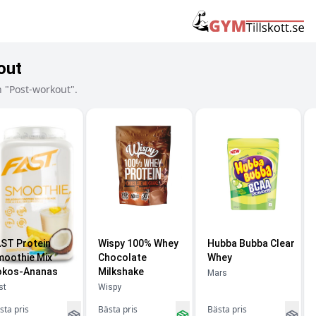
out
 "Post-workout".
ST Protein
Wispy 100% Whey
Hubba Bubba Clear
oothie Mix
Chocolate
Whey
okos-Ananas
Milkshake
Mars
st
Wispy
sta pris
Bästa pris
Bästa pris