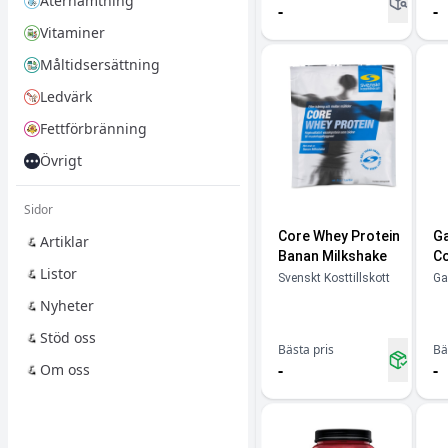
Återhämtning
-
-
Vitaminer
Måltidsersättning
Ledvärk
Fettförbränning
Övrigt
Sidor
Core Whey Protein
Ga
Artiklar
Banan Milkshake
Co
Listor
Svenskt Kosttillskott
Ga
Nyheter
Stöd oss
Bästa pris
Bä
-
-
Om oss