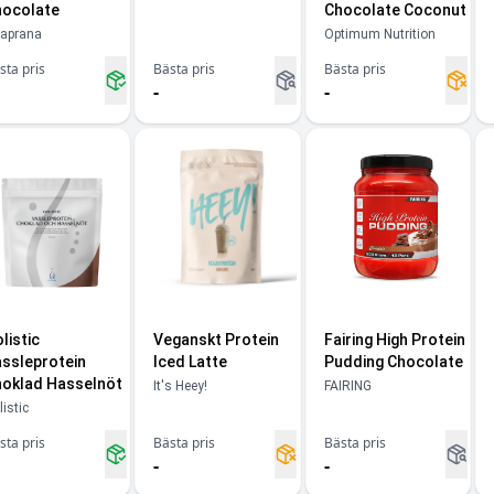
ocolate
Chocolate Coconut
taprana
Optimum Nutrition
sta pris
Bästa pris
Bästa pris
-
-
listic
Veganskt Protein
Fairing High Protein
ssleprotein
Iced Latte
Pudding Chocolate
oklad Hasselnöt
It's Heey!
FAIRING
istic
sta pris
Bästa pris
Bästa pris
-
-