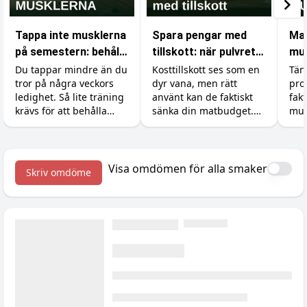
Tappa inte musklerna
Spara pengar med
Ma
på semestern: behåll
tillskott: när pulvret
mus
styrkan med minimal
är billigare än maten
med
Du tappar mindre än du
Kosttillskott ses som en
Tän
tror på några veckors
dyr vana, men rätt
pro
träning
ledighet. Så lite träning
använt kan de faktiskt
fak
krävs för att behålla
sänka din matbudget.
mus
styrka och muskler, och
Så ersätter du dyra
kun
tillskotten som gör det
råvaror som kött, fisk
sov
enkelt på resan.
och exotiska grönsaker
du 
med billigare protein,
vad
Visa omdömen för alla smaker
Skriv omdöme
kreatin och vitaminer.
om 