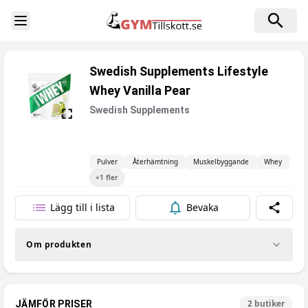
Toggle Sidebar
Swedish Supplements Lifestyle
Whey Vanilla Pear
Swedish Supplements
Pulver
Återhämtning
Muskelbyggande
Whey
+
1
fler
Lägg till i lista
Bevaka
Dela
Om produkten
2
butiker
JÄMFÖR PRISER