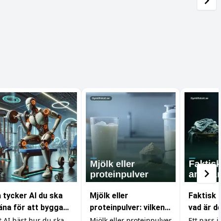
 tycker AI du ska
Mjölk eller
Faktisk 
äna för att bygga
proteinpulver: vilken
vad är d
skler
proteinkälla ska du
som räkn
t AI bäst hur du ska
Mjölk eller proteinpulver
Ett pass i