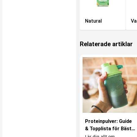
Natural
Van
Relaterade artiklar
Proteinpulver: Guide
& Topplista för Bästa
Resultat
Lär dig allt om