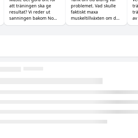
att träningen ska ge
problemet. Vad skulle
tr
muskler?
resultat? Vi reder ut
faktiskt maxa
tr
sanningen bakom No
muskeltillväxten om du
av 
Pain No Gain, vad
kunde träna, äta och
träningsvärk faktiskt
sova precis så mycket
betyder och hur du
du ville? Vi går igenom
maxar återhämtningen.
vad forskningen säger
om det verkliga taket.