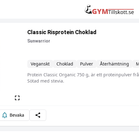
Classic Risprotein Choklad
Sunwarrior
Veganskt
Choklad
Pulver
Återhämtning
M
Protein Classic Organic 750 g, är ett proteinpulver f
Beskrivning
Sötad med stevia.
Bevaka
Dela