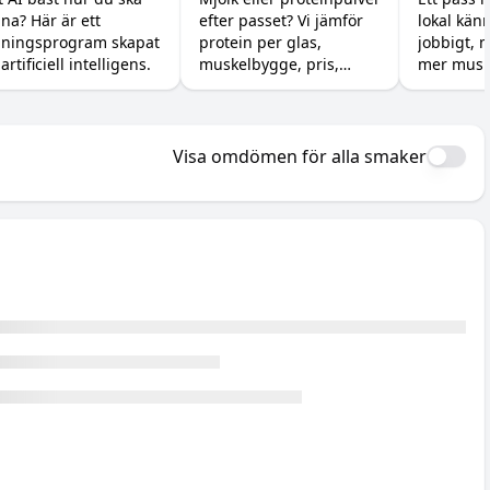
äna? Här är ett
efter passet? Vi jämför
lokal kän
välja?
gymmet
äningsprogram skapat
protein per glas,
jobbigt, 
artificiell intelligens.
muskelbygge, pris,
mer muskl
kalorier och magen, så
skillnade
du vet när billig mjölk
känna sig
räcker och när pulvret
och att fa
är värt pengarna.
kroppen e
Visa omdömen för alla smaker
växa.