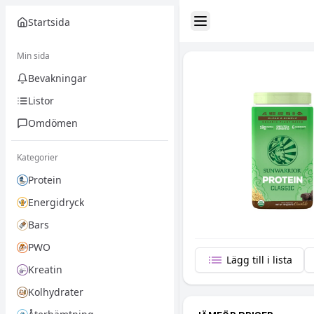
Startsida
Toggle Sidebar
Min sida
Bevakningar
Listor
Omdömen
Kategorier
Protein
Energidryck
Bars
PWO
Lägg till i lista
Kreatin
Kolhydrater