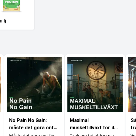
ilj
No Pain No Gain:
Maximal
Så
måste det göra ont
muskeltillväxt för den
tr
för att bygga
med obegränsad tid
mu
Måste det göra ont för
Tänk om tid aldrig var
Ve