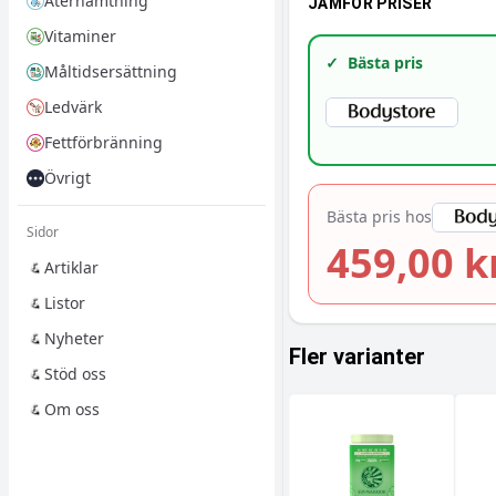
Återhämtning
JÄMFÖR PRISER
Vitaminer
✓
Bästa pris
Måltidsersättning
Ledvärk
Fettförbränning
Övrigt
Bästa pris hos
Sidor
459,00 k
Artiklar
Listor
Nyheter
Fler varianter
Stöd oss
Om oss