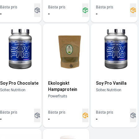
Bästa pris
Bästa pris
Bästa pris
-
-
-
Soy Pro Chocolate
Ekologiskt
Soy Pro Vanilla
Hampaprotein
Scitec Nutrition
Scitec Nutrition
Powerfruits
Bästa pris
Bästa pris
Bästa pris
-
-
-