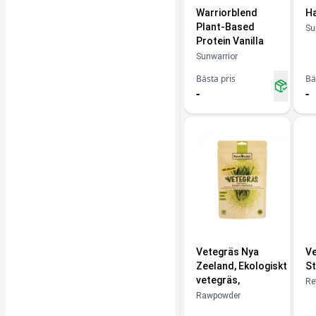
Warriorblend
H
Plant-Based
Su
Protein Vanilla
Sunwarrior
Bästa pris
Bä
-
-
Vetegräs Nya
Ve
Zeeland, Ekologiskt
St
vetegräs,
Ref
Rawpowder