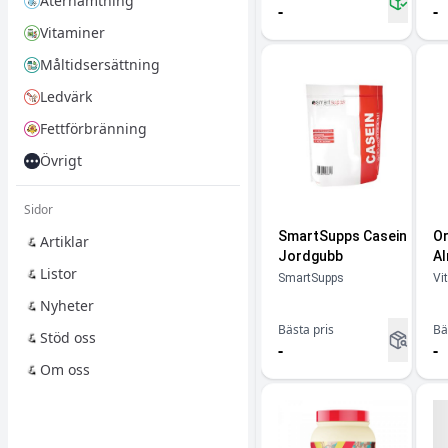
Återhämtning
-
-
Vitaminer
Måltidsersättning
Ledvärk
Fettförbränning
Övrigt
Sidor
SmartSupps Casein
Or
Artiklar
Jordgubb
Al
Listor
SmartSupps
Vi
Nyheter
Bästa pris
Bä
Stöd oss
-
-
Om oss