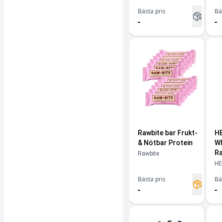
Bästa pris
Bä
-
-
Rawbite bar Frukt-
HE
& Nötbar Protein
Wh
Ra
Rawbite
HE
Bästa pris
Bä
-
-