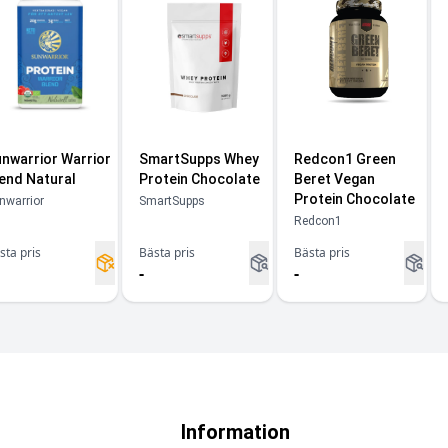
nwarrior Warrior
SmartSupps Whey
Redcon1 Green
end Natural
Protein Chocolate
Beret Vegan
Protein Chocolate
nwarrior
SmartSupps
Redcon1
sta pris
Bästa pris
Bästa pris
-
-
Information