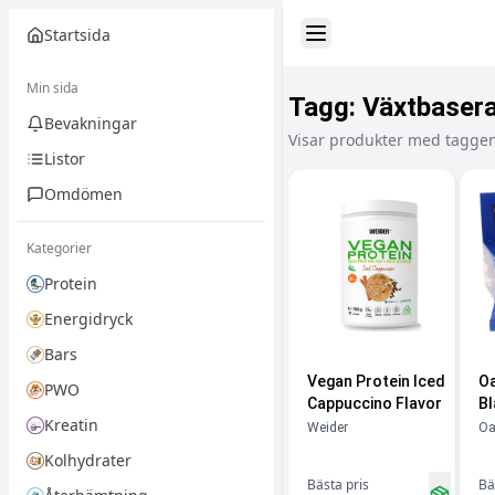
Startsida
Toggle Sidebar
Min sida
Tagg:
Växtbasera
Bevakningar
Visar produkter med taggen
Listor
Omdömen
Kategorier
Protein
Energidryck
Bars
Vegan Protein Iced
Oa
PWO
Cappuccino Flavor
Bl
Kreatin
Weider
Oa
Kolhydrater
Bästa pris
Bä