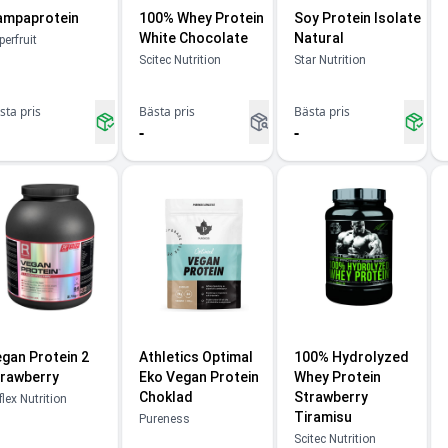
ampaprotein
100% Whey Protein
Soy Protein Isolate
White Chocolate
Natural
perfruit
Scitec Nutrition
Star Nutrition
sta pris
Bästa pris
Bästa pris
-
-
gan Protein 2
Athletics Optimal
100% Hydrolyzed
rawberry
Eko Vegan Protein
Whey Protein
Choklad
Strawberry
lex Nutrition
Tiramisu
Pureness
Scitec Nutrition