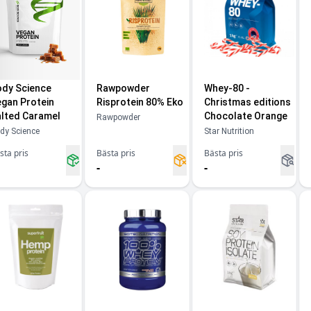
dy Science
Rawpowder
Whey-80 -
gan Protein
Risprotein 80% Eko
Christmas editions
lted Caramel
Chocolate Orange
Rawpowder
dy Science
Star Nutrition
sta pris
Bästa pris
Bästa pris
-
-