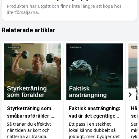
Produkten har utgått och finns inte längre att köpa hos
återförsäljarna.
Relaterade artiklar
Styrketräning som
Faktisk ansträngning:
Hål
småbarnsförälder:
vad är det egentligen
sem
bygg muskler på lite
som räknas i
und
Så tränar du effektivt
Ett pass i en stekhet
Sem
när tiden är kort och
lokal känns dubbelt så
min
tid och lite sömn
gymmet?
på 
nätterna är trasiga.
jobbigt, men bygger det
ryk