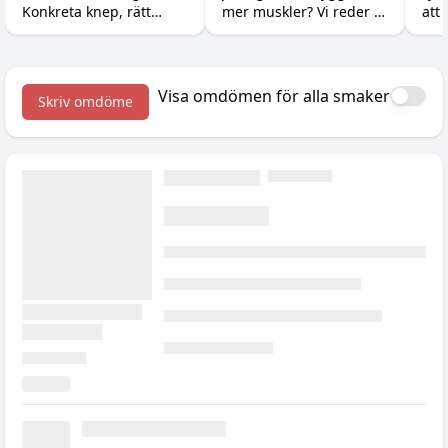
Konkreta knep, rätt
mer muskler? Vi reder ut
att 
tillskott och realistiska
skillnaden mellan att
du 
förväntningar för dig
känna sig ansträngd
ban
med små barn.
och att faktiskt ge
sem
kroppen en signal att
till
Visa omdömen för alla smaker
Skriv omdöme
växa.