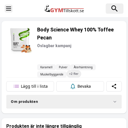
Toggle Sidebar
Body Science Whey 100% Toffee
Pecan
Oslagbar kampanj
Karamell
Pulver
Återhämtning
+
2
fler
Muskelbyggande
Lägg till i lista
Bevaka
Dela
Om produkten
Produkten är inte längre tillgänglig