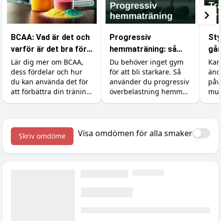
BCAA: Vad är det och
Progressiv
Sty
varför är det bra för
hemmaträning: så
går
din träning?
bygger du muskler
Lär dig mer om BCAA,
Du behöver inget gym
Kan
dess fördelar och hur
för att bli starkare. Så
änd
utan gym
du kan använda det för
använder du progressiv
påv
att förbättra din träning
överbelastning hemma
mus
och återhämtning.
med hantlar,
åte
gummiband och
min
kroppsvikt, plus
tillskotten som stöttar
Visa omdömen för alla smaker
Skriv omdöme
bygget.