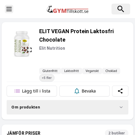
Toggle Sidebar
ELIT VEGAN Protein Laktosfri
Chocolate
Elit Nutrition
Glutenfritt
Laktosfritt
Veganskt
Choklad
+
5
fler
Lägg till i lista
Bevaka
Dela
Om produkten
2
butiker
JÄMFÖR PRISER