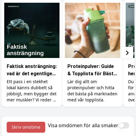
Faktisk ansträngning:
Proteinpulver: Guide
Pro
vad är det egentligen
& Topplista för Bästa
hem
som räknas i
Resultat
byg
Ett pass i en stekhet
Lär dig allt om
Du 
lokal känns dubbelt så
proteinpulver och hitta
för 
gymmet?
ut
jobbigt, men bygger det
det bästa på marknaden
anv
mer muskler? Vi reder ut
med vår topplista.
öve
skillnaden mellan att
med
känna sig ansträngd
gum
och att faktiskt ge
kro
kroppen en signal att
till
Visa omdömen för alla smaker
Skriv omdöme
växa.
byg