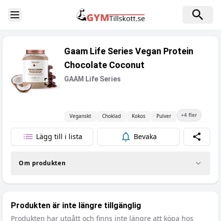
Toggle Sidebar
Gaam Life Series Vegan Protein
Chocolate Coconut
GAAM Life Series
+
4
fler
Veganskt
Choklad
Kokos
Pulver
Lägg till i lista
Bevaka
Dela
Om produkten
Produkten är inte längre tillgänglig
Produkten har utgått och finns inte längre att köpa hos