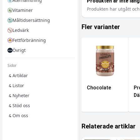
Återhämtning
Produkten är inte längr
Produkten har utgått och 
Vitaminer
Måltidsersättning
Fler varianter
Ledvärk
Fettförbränning
Övrigt
Sidor
Artiklar
Listor
Chocolate
Pr
Dä
Nyheter
Stöd oss
Om oss
Relaterade artiklar