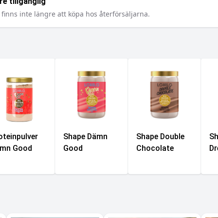
e tillgänglig
finns inte längre att köpa hos återförsäljarna.
oteinpulver
Shape Dämn
Shape Double
Sh
mn Good
Good
Chocolate
D