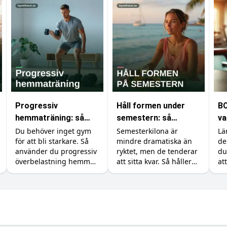
Progressiv
Håll formen under
BC
hemmaträning: så
semestern: så
va
bygger du muskler
undviker du att lägga
di
Du behöver inget gym
Semesterkilona är
Lä
för att bli starkare. Så
mindre dramatiska än
de
utan gym
på dig fett
använder du progressiv
ryktet, men de tenderar
du
överbelastning hemma
att sitta kvar. Så håller
at
med hantlar,
du formen utan att
oc
gummiband och
banta bort
kroppsvikt, plus
semesterkänslan, plus
tillskotten som stöttar
tillskotten som hjälper.
bygget.