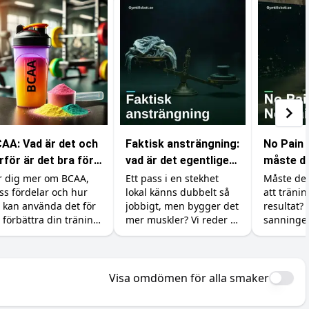
AA: Vad är det och
Faktisk ansträngning:
No Pain 
rför är det bra för
vad är det egentligen
måste de
n träning?
som räknas i
för att 
r dig mer om BCAA,
Ett pass i en stekhet
Måste det
ss fördelar och hur
lokal känns dubbelt så
att träni
gymmet?
muskler
 kan använda det för
jobbigt, men bygger det
resultat? 
t förbättra din träning
mer muskler? Vi reder ut
sanninge
h återhämtning.
skillnaden mellan att
Pain No G
känna sig ansträngd
träningsvä
och att faktiskt ge
betyder o
kroppen en signal att
maxar åt
Visa omdömen för alla smaker
växa.