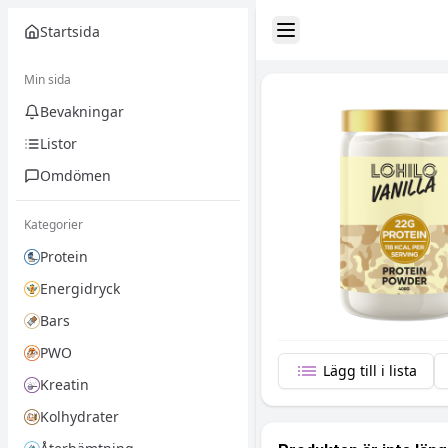
Startsida
Toggle Sidebar
Min sida
Bevakningar
Listor
Omdömen
Kategorier
Protein
Energidryck
Bars
PWO
Lägg till i lista
Kreatin
Kolhydrater