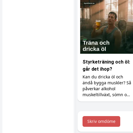
Styrketräning och öl:
går det ihop?
Kan du dricka öl och
ändå bygga muskler? Så
påverkar alkohol
muskeltillväxt, sömn och
återhämtning, och så
minimerar du skadan.
Skriv omdöme