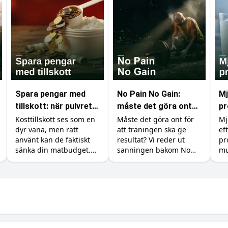
Spara pengar med
No Pain No Gain:
Mj
tillskott: när pulvret
måste det göra ont
pr
är billigare än maten
för att bygga
pr
Kosttillskott ses som en
Måste det göra ont för
Mj
dyr vana, men rätt
att träningen ska ge
ef
muskler?
vä
använt kan de faktiskt
resultat? Vi reder ut
pr
sänka din matbudget.
sanningen bakom No
mu
Så ersätter du dyra
Pain No Gain, vad
ka
råvaror som kött, fisk
träningsvärk faktiskt
du
och exotiska grönsaker
betyder och hur du
rä
med billigare protein,
maxar återhämtningen.
är
kreatin och vitaminer.