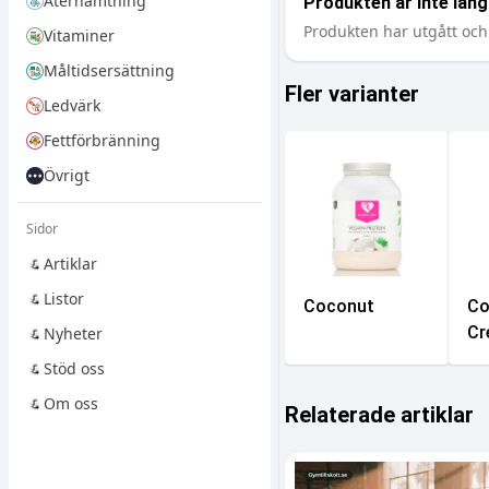
Återhämtning
Produkten är inte längr
Produkten har utgått och 
Vitaminer
Måltidsersättning
Fler varianter
Ledvärk
Fettförbränning
Övrigt
Sidor
Artiklar
Listor
Coconut
Co
Cr
Nyheter
Stöd oss
Om oss
Relaterade artiklar