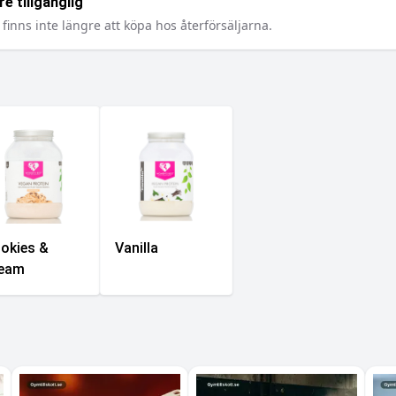
e tillgänglig
finns inte längre att köpa hos återförsäljarna.
okies &
Vanilla
eam