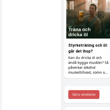
Styrketräning och öl:
går det ihop?
Kan du dricka öl och
ändå bygga muskler? Så
påverkar alkohol
muskeltillväxt, sömn och
återhämtning, och så
minimerar du skadan.
Skriv omdöme