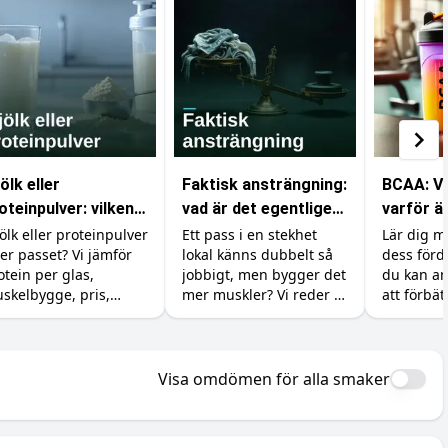
ölk eller
Faktisk ansträngning:
BCAA: Va
oteinpulver: vilken
vad är det egentligen
varför är
oteinkälla ska du
som räknas i
din trän
ölk eller proteinpulver
Ett pass i en stekhet
Lär dig 
ter passet? Vi jämför
lokal känns dubbelt så
dess förd
lja?
gymmet?
otein per glas,
jobbigt, men bygger det
du kan an
skelbygge, pris,
mer muskler? Vi reder ut
att förbät
lorier och magen, så
skillnaden mellan att
och åter
 vet när billig mjölk
känna sig ansträngd
cker och när pulvret
och att faktiskt ge
 värt pengarna.
kroppen en signal att
Visa omdömen för alla smaker
växa.