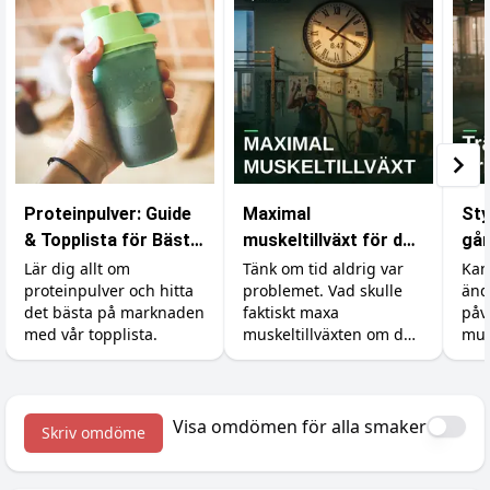
Proteinpulver: Guide
Maximal
Sty
& Topplista för Bästa
muskeltillväxt för den
går
Resultat
med obegränsad tid
Lär dig allt om
Tänk om tid aldrig var
Kan
proteinpulver och hitta
problemet. Vad skulle
änd
det bästa på marknaden
faktiskt maxa
påv
med vår topplista.
muskeltillväxten om du
mus
kunde träna, äta och
åte
sova precis så mycket
min
du ville? Vi går igenom
vad forskningen säger
Visa omdömen för alla smaker
Skriv omdöme
om det verkliga taket.