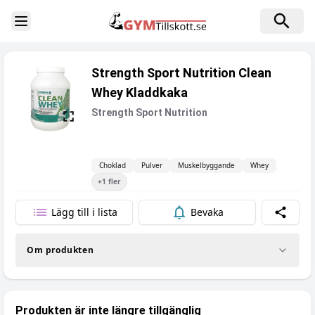
Toggle Sidebar
Strength Sport Nutrition Clean
Whey Kladdkaka
Strength Sport Nutrition
Choklad
Pulver
Muskelbyggande
Whey
+
1
fler
Lägg till i lista
Bevaka
Dela
Om produkten
Produkten är inte längre tillgänglig