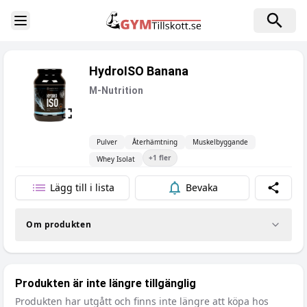
Toggle Sidebar
HydroISO Banana
M-Nutrition
Pulver
Återhämtning
Muskelbyggande
+
1
fler
Whey Isolat
Lägg till i lista
Bevaka
Dela
Om produkten
Produkten är inte längre tillgänglig
Produkten har utgått och finns inte längre att köpa hos