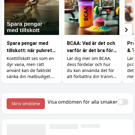
Spara pengar med
BCAA: Vad är det och
Pro
tillskott: när pulvret
varför är det bra för
& T
är billigare än maten
din träning?
Res
Kosttillskott ses som en
Lär dig mer om BCAA,
Lär 
dyr vana, men rätt
dess fördelar och hur
pro
använt kan de faktiskt
du kan använda det för
det
sänka din matbudget.
att förbättra din träning
med
Så ersätter du dyra
och återhämtning.
råvaror som kött, fisk
och exotiska grönsaker
med billigare protein,
Visa omdömen för alla smaker
Skriv omdöme
kreatin och vitaminer.