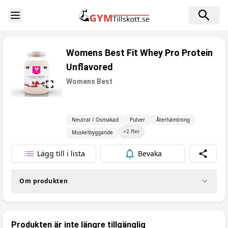
Toggle Sidebar
Womens Best Fit Whey Pro Protein
Unflavored
Womens Best
Neutral / Osmakad
Pulver
Återhämtning
+
2
fler
Muskelbyggande
Lägg till i lista
Bevaka
Dela
Om produkten
Produkten är inte längre tillgänglig