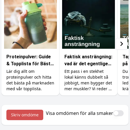
Proteinpulver: Guide
Faktisk ansträngning:
Tap
& Topplista för Bästa
vad är det egentligen
på 
Resultat
som räknas i
sty
Lär dig allt om
Ett pass i en stekhet
Du 
proteinpulver och hitta
lokal känns dubbelt så
tro
gymmet?
trä
det bästa på marknaden
jobbigt, men bygger det
ledi
med vår topplista.
mer muskler? Vi reder ut
kräv
skillnaden mellan att
sty
känna sig ansträngd
til
och att faktiskt ge
enk
kroppen en signal att
Visa omdömen för alla smaker
Skriv omdöme
växa.