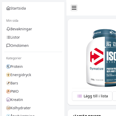
Startsida
Toggle Sidebar
Min sida
Bevakningar
Listor
Omdömen
Kategorier
Protein
Energidryck
Bars
PWO
Lägg till i lista
Kreatin
Kolhydrater