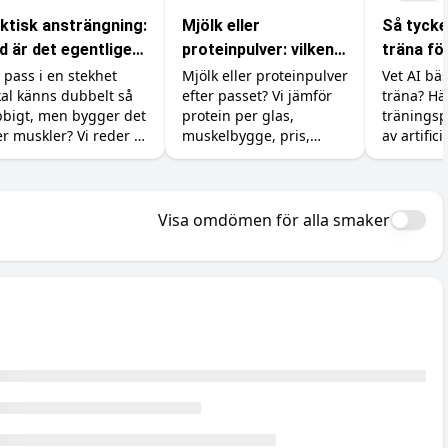
ktisk ansträngning:
Mjölk eller
Så tycke
d är det egentligen
proteinpulver: vilken
träna fö
m räknas i
proteinkälla ska du
muskler
t pass i en stekhet
Mjölk eller proteinpulver
Vet AI bä
kal känns dubbelt så
efter passet? Vi jämför
träna? Här
ymmet?
välja?
bbigt, men bygger det
protein per glas,
tränings
r muskler? Vi reder ut
muskelbygge, pris,
av artifici
illnaden mellan att
kalorier och magen, så
nna sig ansträngd
du vet när billig mjölk
h att faktiskt ge
räcker och när pulvret
oppen en signal att
är värt pengarna.
Visa omdömen för alla smaker
xa.