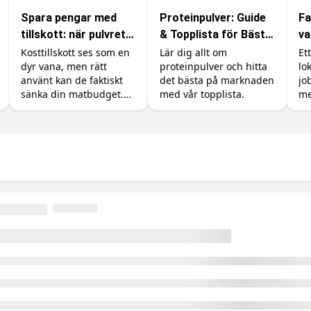
Spara pengar med
Proteinpulver: Guide
Fa
tillskott: när pulvret
& Topplista för Bästa
va
är billigare än maten
Resultat
so
Kosttillskott ses som en
Lär dig allt om
Et
dyr vana, men rätt
proteinpulver och hitta
lo
g
använt kan de faktiskt
det bästa på marknaden
jo
sänka din matbudget.
med vår topplista.
me
Så ersätter du dyra
sk
råvaror som kött, fisk
kä
och exotiska grönsaker
oc
med billigare protein,
kr
kreatin och vitaminer.
vä