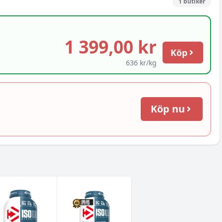
1
butiker
1 399,00 kr
Köp
636 kr/kg
Köp nu