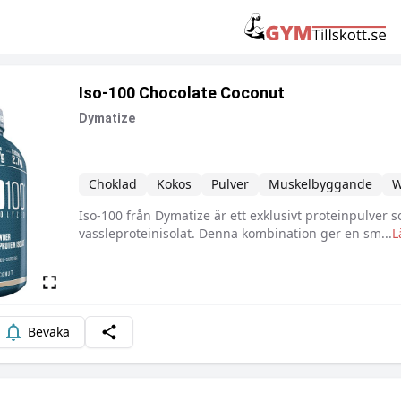
Iso-100 Chocolate Coconut
Dymatize
Choklad
Kokos
Pulver
Muskelbyggande
W
Iso-100 från Dymatize är ett exklusivt proteinpulver 
Beskrivning
vassleproteinisolat. Denna kombination ger en sm
...
L
Bevaka
Dela