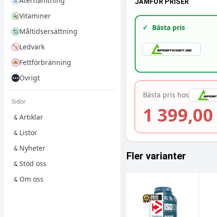
Återhämtning
JÄMFÖR PRISER
Vitaminer
✓
Bästa pris
Måltidsersättning
Ledvärk
Fettförbränning
Övrigt
Bästa pris hos
Sidor
1 399,00
Artiklar
Listor
Nyheter
Fler varianter
Stöd oss
Om oss