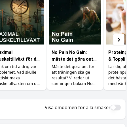
ximal
No Pain No Gain:
Proteinp
skeltillväxt för den
måste det göra ont
& Toppli
d obegränsad tid
för att bygga
Resultat
nk om tid aldrig var
Måste det göra ont för
Lär dig al
oblemet. Vad skulle
att träningen ska ge
proteinpu
muskler?
ktiskt maxa
resultat? Vi reder ut
det bäst
skeltillväxten om du
sanningen bakom No
med vår t
nde träna, äta och
Pain No Gain, vad
va precis så mycket
träningsvärk faktiskt
 ville? Vi går igenom
betyder och hur du
d forskningen säger
maxar återhämtningen.
Visa omdömen för alla smaker
 det verkliga taket.