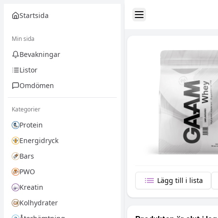
Startsida
Toggle Sidebar
Min sida
Bevakningar
Listor
Omdömen
Kategorier
Protein
Energidryck
Bars
PWO
Lägg till i lista
Kreatin
Kolhydrater