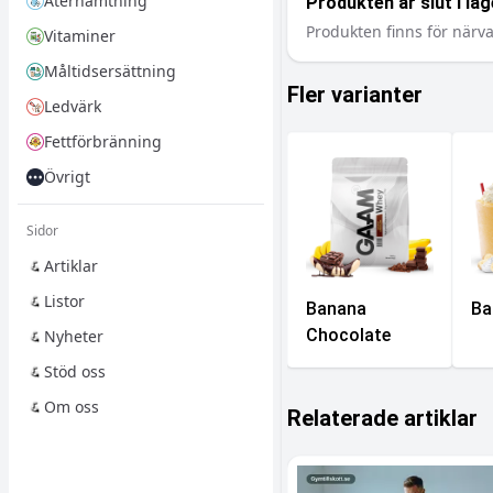
Återhämtning
Produkten är slut i lag
Produkten finns för närva
Vitaminer
Måltidsersättning
Fler varianter
Ledvärk
Fettförbränning
Övrigt
Sidor
Artiklar
Listor
Banana
Ba
Chocolate
Nyheter
Stöd oss
Om oss
Relaterade artiklar