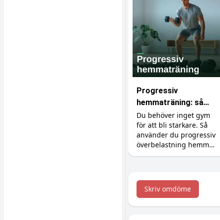
Progressiv
hemmaträning: så
bygger du muskler
Du behöver inget gym
för att bli starkare. Så
utan gym
använder du progressiv
överbelastning hemma
med hantlar,
gummiband och
kroppsvikt, plus
tillskotten som stöttar
Skriv omdöme
bygget.