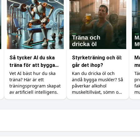
Så tycker AI du ska
Styrketräning och öl:
Ma
träna för att bygga
går det ihop?
mu
muskler
me
Vet AI bäst hur du ska
Kan du dricka öl och
Tä
träna? Här är ett
ändå bygga muskler? Så
pr
träningsprogram skapat
påverkar alkohol
fa
av artificiell intelligens.
muskeltillväxt, sömn och
mu
återhämtning, och så
ku
minimerar du skadan.
so
du
va
om