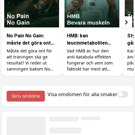
No Pain No Gain:
HMB: kan
Sty
måste det göra ont
leucinmetaboliten
går
för att bygga
skydda dina muskler?
Måste det göra ont för
Vad HMB är, hur den
Kan
att träningen ska ge
anti-katabola effekten
änd
muskler?
resultat? Vi reder ut
fungerar och vem som
påv
sanningen bakom No
faktiskt har mest att
mus
Pain No Gain, vad
vinna på tillskottet.
åte
träningsvärk faktiskt
Dosering, former och en
min
betyder och hur du
ärlig titt på forskningen.
maxar återhämtningen.
Visa omdömen för alla smaker
Skriv omdöme