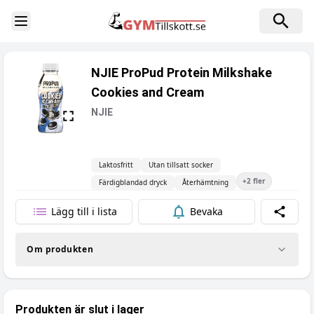
Toggle Sidebar
NJIE ProPud Protein Milkshake
Cookies and Cream
NJIE
Laktosfritt
Utan tillsatt socker
+
2
fler
Färdigblandad dryck
Återhämtning
Lägg till i lista
Bevaka
Dela
Om produkten
Produkten är slut i lager