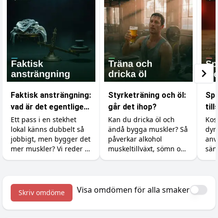
Faktisk ansträngning:
Styrketräning och öl:
Spa
vad är det egentligen
går det ihop?
til
som räknas i
är 
Ett pass i en stekhet
Kan du dricka öl och
Kos
lokal känns dubbelt så
ändå bygga muskler? Så
dyr
gymmet?
jobbigt, men bygger det
påverkar alkohol
anv
mer muskler? Vi reder ut
muskeltillväxt, sömn och
sän
skillnaden mellan att
återhämtning, och så
Så 
känna sig ansträngd
minimerar du skadan.
råva
och att faktiskt ge
och
kroppen en signal att
med
Visa omdömen för alla smaker
Skriv omdöme
växa.
kre