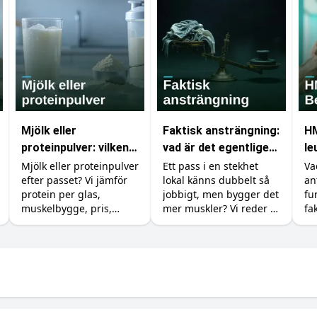
Mjölk eller
Faktisk ansträngning:
HM
proteinpulver: vilken
vad är det egentligen
le
proteinkälla ska du
som räknas i
sk
Mjölk eller proteinpulver
Ett pass i en stekhet
Va
efter passet? Vi jämför
lokal känns dubbelt så
an
välja?
gymmet?
protein per glas,
jobbigt, men bygger det
fu
muskelbygge, pris,
mer muskler? Vi reder ut
fa
kalorier och magen, så
skillnaden mellan att
vi
du vet när billig mjölk
känna sig ansträngd
Do
räcker och när pulvret
och att faktiskt ge
är
är värt pengarna.
kroppen en signal att
växa.