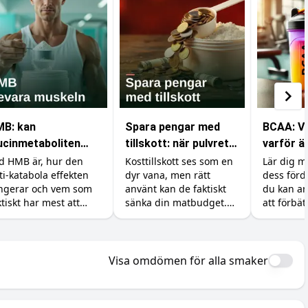
B: kan
Spara pengar med
BCAA: Va
ucinmetaboliten
tillskott: när pulvret
varför är
ydda dina muskler?
är billigare än maten
din trän
d HMB är, hur den
Kosttillskott ses som en
Lär dig 
ti-katabola effekten
dyr vana, men rätt
dess förd
ngerar och vem som
använt kan de faktiskt
du kan an
ktiskt har mest att
sänka din matbudget.
att förbät
nna på tillskottet.
Så ersätter du dyra
och åter
sering, former och en
råvaror som kött, fisk
lig titt på forskningen.
och exotiska grönsaker
med billigare protein,
Visa omdömen för alla smaker
kreatin och vitaminer.