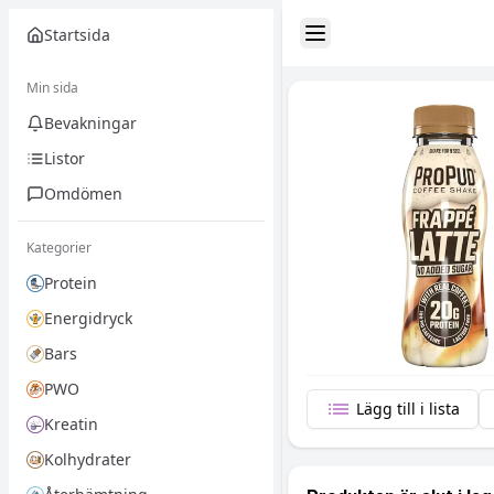
Startsida
Toggle Sidebar
Min sida
Bevakningar
Listor
Omdömen
Kategorier
Protein
Energidryck
Bars
PWO
Lägg till i lista
Kreatin
Kolhydrater