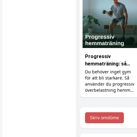
Progressiv
hemmaträning: så
bygger du muskler
Du behöver inget gym
för att bli starkare. Så
utan gym
använder du progressiv
överbelastning hemma
med hantlar,
gummiband och
kroppsvikt, plus
tillskotten som stöttar
Skriv omdöme
bygget.