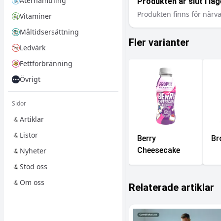
Återhämtning
Produkten är slut i lag
Produkten finns för närva
Vitaminer
Måltidsersättning
Fler varianter
Ledvärk
Fettförbränning
Övrigt
Sidor
Artiklar
Listor
Berry
Br
Cheesecake
Nyheter
Stöd oss
Om oss
Relaterade artiklar