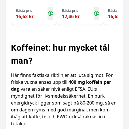
Bästa pris
Bästa pris
Bästa pris
16,62 kr
12,46 kr
16,62 kr
Koffeinet: hur mycket tål
man?
Här finns faktiska riktlinjer att luta sig mot. För
friska vuxna anses upp till
400 mg koffein per
dag
vara en säker nivå enligt EFSA, EU:s
myndighet för livsmedelssäkerhet. En burk
energidryck ligger som sagt på 80-200 mg, så en
om dagen ryms med god marginal, men kom
ihåg att kaffe, te och PWO också räknas in i
totalen.