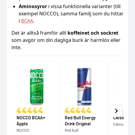
Aminosyror
i vissa funktionella varianter (till
exempel NOCCO), samma familj som du hittar
i
BCAA
.
Det är alltså framför allt
koffeinet och sockret
som avgör om din dagliga burk är harmlös eller
inte.
NOCCO BCAA+
Red Bull Energy
Celsius Ki
Äpple
Drink Original
Celsius
NOCCO
Red Bull