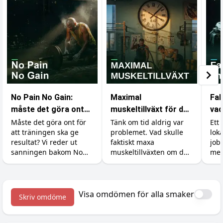
No Pain No Gain:
Maximal
Fak
måste det göra ont
muskeltillväxt för den
vad
för att bygga
med obegränsad tid
som
Måste det göra ont för
Tänk om tid aldrig var
Ett 
att träningen ska ge
problemet. Vad skulle
lok
muskler?
gy
resultat? Vi reder ut
faktiskt maxa
job
sanningen bakom No
muskeltillväxten om du
mer
Pain No Gain, vad
kunde träna, äta och
ski
träningsvärk faktiskt
sova precis så mycket
kän
betyder och hur du
du ville? Vi går igenom
och 
maxar återhämtningen.
vad forskningen säger
kro
Visa omdömen för alla smaker
Skriv omdöme
om det verkliga taket.
väx