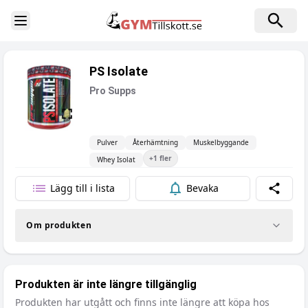
Toggle Sidebar
PS Isolate
Pro Supps
Pulver
Återhämtning
Muskelbyggande
+
1
fler
Whey Isolat
Lägg till i lista
Bevaka
Dela
Om produkten
Produkten är inte längre tillgänglig
Produkten har utgått och finns inte längre att köpa hos