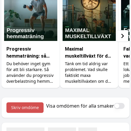
Progressiv
Maximal
Fak
hemmaträning: så
muskeltillväxt för den
vad
bygger du muskler
med obegränsad tid
som
Du behöver inget gym
Tänk om tid aldrig var
Ett 
för att bli starkare. Så
problemet. Vad skulle
lok
utan gym
gy
använder du progressiv
faktiskt maxa
job
överbelastning hemma
muskeltillväxten om du
mer
med hantlar,
kunde träna, äta och
ski
gummiband och
sova precis så mycket
kän
kroppsvikt, plus
du ville? Vi går igenom
och 
tillskotten som stöttar
vad forskningen säger
kro
Visa omdömen för alla smaker
Skriv omdöme
bygget.
om det verkliga taket.
väx