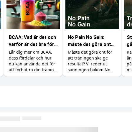
BCAA: Vad är det och
No Pain No Gain:
St
varför är det bra för
måste det göra ont
gå
din träning?
för att bygga
Lär dig mer om BCAA,
Måste det göra ont för
Ka
dess fördelar och hur
att träningen ska ge
än
muskler?
du kan använda det för
resultat? Vi reder ut
på
att förbättra din träning
sanningen bakom No
mu
och återhämtning.
Pain No Gain, vad
åt
träningsvärk faktiskt
mi
betyder och hur du
maxar återhämtningen.