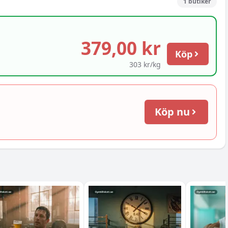
1
butiker
379,00 kr
Köp
303 kr/kg
Köp nu