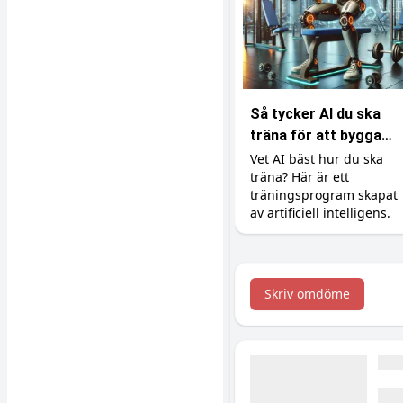
Så tycker AI du ska
träna för att bygga
muskler
Vet AI bäst hur du ska
träna? Här är ett
träningsprogram skapat
av artificiell intelligens.
Skriv omdöme