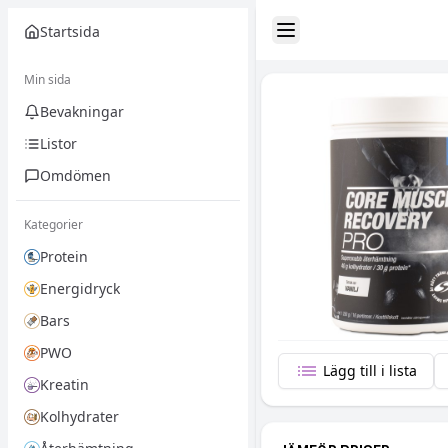
Startsida
Toggle Sidebar
Min sida
Bevakningar
Listor
Omdömen
Kategorier
Protein
Energidryck
Bars
PWO
Lägg till i lista
Kreatin
Kolhydrater