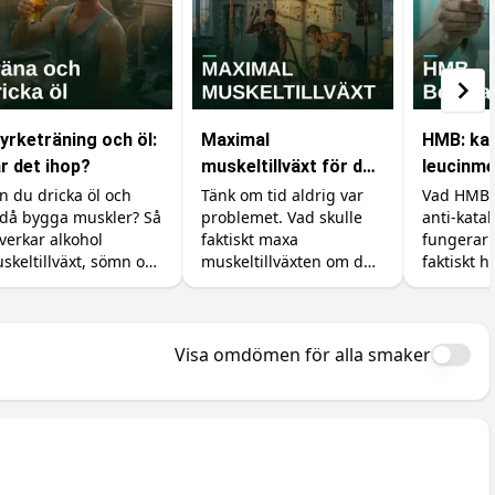
yrketräning och öl:
Maximal
HMB: ka
r det ihop?
muskeltillväxt för den
leucinme
med obegränsad tid
skydda d
n du dricka öl och
Tänk om tid aldrig var
Vad HMB ä
då bygga muskler? Så
problemet. Vad skulle
anti-kata
verkar alkohol
faktiskt maxa
fungerar
skeltillväxt, sömn och
muskeltillväxten om du
faktiskt h
erhämtning, och så
kunde träna, äta och
vinna på t
nimerar du skadan.
sova precis så mycket
Dosering,
du ville? Vi går igenom
ärlig titt
vad forskningen säger
Visa omdömen för alla smaker
om det verkliga taket.