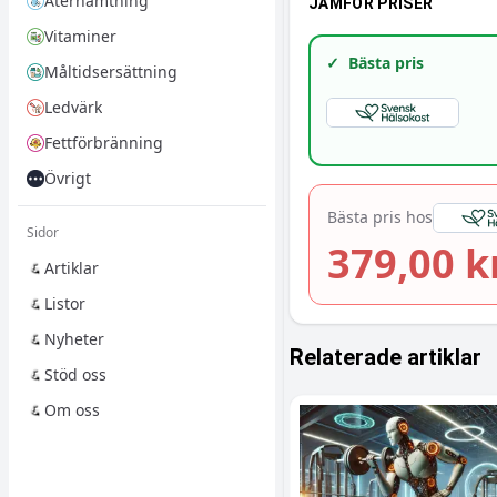
Återhämtning
JÄMFÖR PRISER
Vitaminer
✓
Bästa pris
Måltidsersättning
Ledvärk
Fettförbränning
Övrigt
Bästa pris hos
Sidor
379,00 k
Artiklar
Listor
Nyheter
Relaterade artiklar
Stöd oss
Om oss