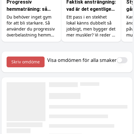
Progressiv
Faktisk ansträngning:
Sty
hemmaträning: så
vad är det egentligen
går
bygger du muskler
som räknas i
Du behöver inget gym
Ett pass i en stekhet
Kan
för att bli starkare. Så
lokal känns dubbelt så
änd
utan gym
gymmet?
använder du progressiv
jobbigt, men bygger det
påv
överbelastning hemma
mer muskler? Vi reder ut
mus
med hantlar,
skillnaden mellan att
åte
gummiband och
känna sig ansträngd
min
kroppsvikt, plus
och att faktiskt ge
tillskotten som stöttar
kroppen en signal att
Visa omdömen för alla smaker
Skriv omdöme
bygget.
växa.