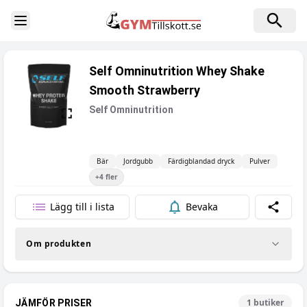
Toggle Sidebar
Self Omninutrition Whey Shake
Smooth Strawberry
Self Omninutrition
Bär
Jordgubb
Färdigblandad dryck
Pulver
+
4
fler
Lägg till i lista
Bevaka
Dela
Om produkten
1
butiker
JÄMFÖR PRISER