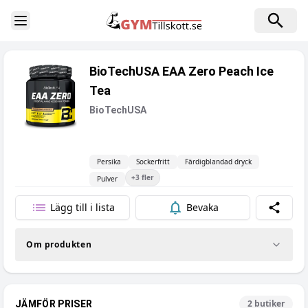
Toggle Sidebar
BioTechUSA EAA Zero Peach Ice
Tea
BioTechUSA
Persika
Sockerfritt
Färdigblandad dryck
+
3
fler
Pulver
Lägg till i lista
Bevaka
Dela
Om produkten
2
butiker
JÄMFÖR PRISER