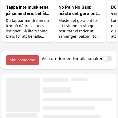
Tappa inte musklerna
No Pain No Gain:
BCA
på semestern: behåll
måste det göra ont
var
styrkan med minimal
för att bygga
din
Du tappar mindre än du
Måste det göra ont för
Lär
tror på några veckors
att träningen ska ge
des
träning
muskler?
ledighet. Så lite träning
resultat? Vi reder ut
du 
krävs för att behålla
sanningen bakom No
att 
styrka och muskler, och
Pain No Gain, vad
och
tillskotten som gör det
träningsvärk faktiskt
enkelt på resan.
betyder och hur du
maxar återhämtningen.
Visa omdömen för alla smaker
Skriv omdöme