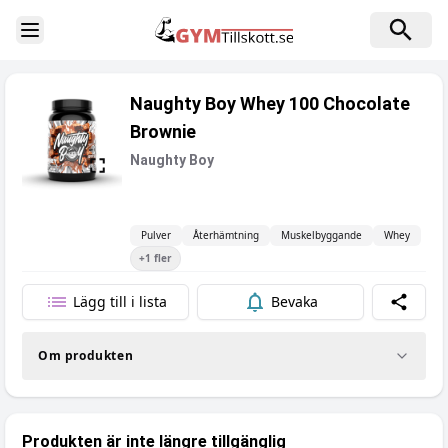
Toggle Sidebar
Naughty Boy Whey 100 Chocolate
Brownie
Naughty Boy
Pulver
Återhämtning
Muskelbyggande
Whey
+
1
fler
Lägg till i lista
Bevaka
Dela
Om produkten
Produkten är inte längre tillgänglig