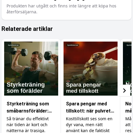
Produkten har utgått och finns inte längre att köpa hos
återförsäljarna.
Relaterade artiklar
Styrketräning som
Spara pengar med
No 
småbarnsförälder:
tillskott: när pulvret
mås
bygg muskler på lite
är billigare än maten
för
Så tränar du effektivt
Kosttillskott ses som en
Mås
när tiden är kort och
dyr vana, men rätt
att
tid och lite sömn
mu
nätterna är trasiga.
använt kan de faktiskt
resu