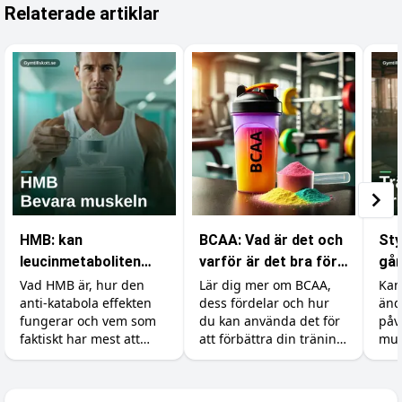
Relaterade artiklar
HMB: kan
BCAA: Vad är det och
Sty
leucinmetaboliten
varför är det bra för
går
skydda dina muskler?
din träning?
Vad HMB är, hur den
Lär dig mer om BCAA,
Kan
anti-katabola effekten
dess fördelar och hur
änd
fungerar och vem som
du kan använda det för
påv
faktiskt har mest att
att förbättra din träning
mus
vinna på tillskottet.
och återhämtning.
åte
Dosering, former och en
min
ärlig titt på forskningen.