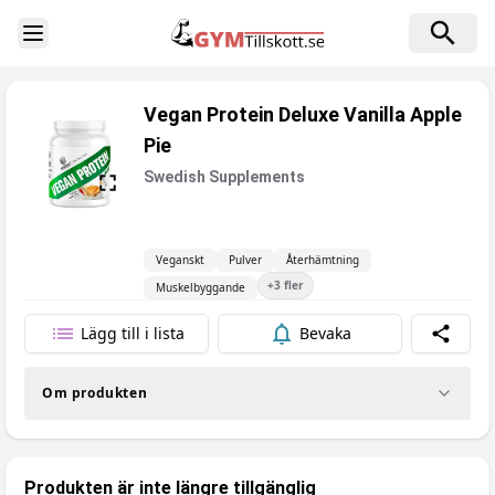
Toggle Sidebar
Vegan Protein Deluxe Vanilla Apple
Pie
Swedish Supplements
Veganskt
Pulver
Återhämtning
+
3
fler
Muskelbyggande
Lägg till i lista
Bevaka
Dela
Om produkten
Produkten är inte längre tillgänglig