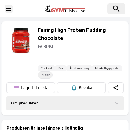
Toggle Sidebar
Fairing High Protein Pudding
Chocolate
FAIRING
Choklad
Bar
Återhämtning
Muskelbyggande
+
1
fler
Lägg till i lista
Bevaka
Dela
Om produkten
Produkten är inte längre tillgänglig