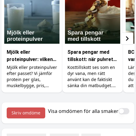
Mjölk eller
Spara pengar med
BCA
proteinpulver: vilken
tillskott: när pulvret
var
proteinkälla ska du
är billigare än maten
din
Mjölk eller proteinpulver
Kosttillskott ses som en
Lär
efter passet? Vi jämför
dyr vana, men rätt
des
välja?
protein per glas,
använt kan de faktiskt
du 
muskelbygge, pris,
sänka din matbudget.
att 
kalorier och magen, så
Så ersätter du dyra
och
du vet när billig mjölk
råvaror som kött, fisk
räcker och när pulvret
och exotiska grönsaker
är värt pengarna.
med billigare protein,
Visa omdömen för alla smaker
Skriv omdöme
kreatin och vitaminer.