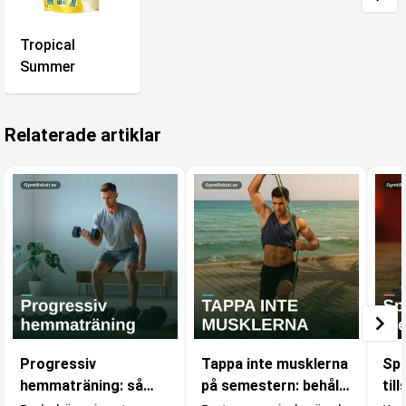
Tropical
Summer
Relaterade artiklar
Progressiv
Tappa inte musklerna
Spa
hemmaträning: så
på semestern: behåll
til