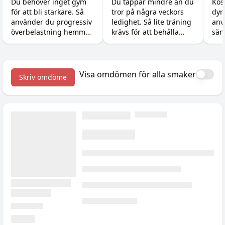
bygger du muskler
styrkan med minimal
är 
Du behöver inget gym
Du tappar mindre än du
Kos
för att bli starkare. Så
tror på några veckors
dyr
utan gym
träning
använder du progressiv
ledighet. Så lite träning
anv
överbelastning hemma
krävs för att behålla
sän
med hantlar,
styrka och muskler, och
Så 
gummiband och
tillskotten som gör det
råva
kroppsvikt, plus
enkelt på resan.
och
tillskotten som stöttar
med
Visa omdömen för alla smaker
Skriv omdöme
bygget.
kre