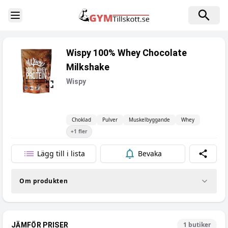
Toggle Sidebar
Wispy 100% Whey Chocolate
Milkshake
Wispy
Choklad
Pulver
Muskelbyggande
Whey
+
1
fler
Lägg till i lista
Bevaka
Dela
Om produkten
1
butiker
JÄMFÖR PRISER