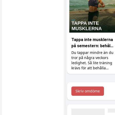
Tappa inte musklerna
på semestern: behåll
styrkan med minimal
Du tappar mindre än du
tror på några veckors
träning
ledighet. Så lite träning
krävs för att behålla
styrka och muskler, och
tillskotten som gör det
enkelt på resan.
Skriv omdöme