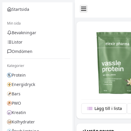
Startsida
Toggle Sidebar
Min sida
Bevakningar
Listor
Omdömen
Kategorier
Protein
Energidryck
Bars
PWO
Lägg till i lista
Kreatin
Kolhydrater