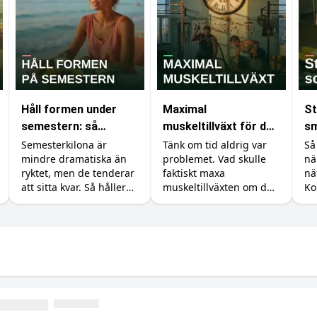
Håll formen under
Maximal
St
semestern: så
muskeltillväxt för den
sm
undviker du att lägga
med obegränsad tid
by
Semesterkilona är
Tänk om tid aldrig var
Så
mindre dramatiska än
problemet. Vad skulle
nä
på dig fett
ti
ryktet, men de tenderar
faktiskt maxa
nä
att sitta kvar. Så håller
muskeltillväxten om du
Ko
du formen utan att
kunde träna, äta och
til
banta bort
sova precis så mycket
fö
semesterkänslan, plus
du ville? Vi går igenom
me
tillskotten som hjälper.
vad forskningen säger
om det verkliga taket.