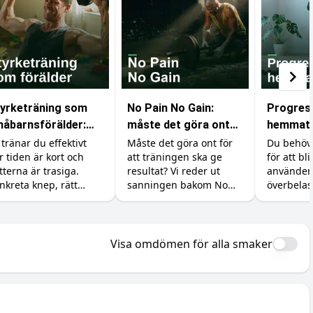
yrketräning som
No Pain No Gain:
Progres
åbarnsförälder:
måste det göra ont
hemmatr
gg muskler på lite
för att bygga
bygger d
 tränar du effektivt
Måste det göra ont för
Du behöv
r tiden är kort och
att träningen ska ge
för att bl
d och lite sömn
muskler?
utan gy
tterna är trasiga.
resultat? Vi reder ut
använder 
nkreta knep, rätt
sanningen bakom No
överbela
lskott och realistiska
Pain No Gain, vad
med hantl
rväntningar för dig
träningsvärk faktiskt
gummiba
d små barn.
betyder och hur du
kroppsvik
maxar återhämtningen.
tillskotte
Visa omdömen för alla smaker
bygget.