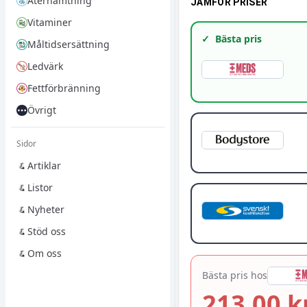
Återhämtning
JÄMFÖR PRISER
Vitaminer
✓
Bästa pris
Måltidsersättning
Ledvärk
Fettförbränning
Övrigt
Sidor
Artiklar
Listor
Nyheter
Stöd oss
Om oss
Bästa pris hos
213,00 k