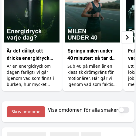
Är det dåligt att
Springa milen under
Fak
dricka energidryck
40 minuter: så tar du
vad
varje dag?
dig under
som
Är en energidryck om
Sub 40 på milen är en
Ett 
dagen farligt? Vi går
klassisk drömgräns för
lok
drömgränsen
gy
igenom vad som finns i
motionärer. Här går vi
job
burken, hur mycket
igenom vad som faktiskt
mer
koffein du tål, varför
krävs, hur du lägger
ski
socker och syra är
upp träningen och vilka
kän
bovarna, vad det gör
tillskott som ger dig de
och 
med tänderna och hur
sista sekunderna.
kro
Visa omdömen för alla smaker
Skriv omdöme
du gör det till en okej
väx
vana.