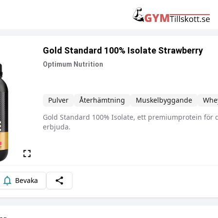
Gold Standard 100% Isolate Strawberry
Optimum Nutrition
Pulver
Återhämtning
Muskelbyggande
Whey
Gold Standard 100% Isolate, ett premiumprotein för
Beskrivning
erbjuda.
Bevaka
Dela