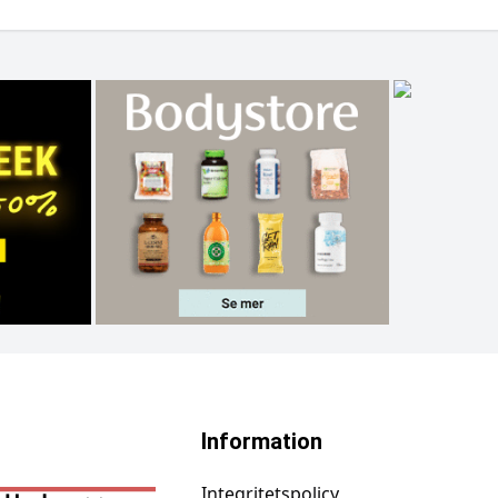
Information
Integritetspolicy