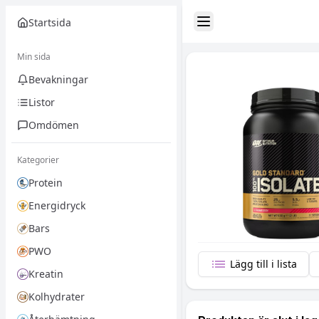
Startsida
Toggle Sidebar
Min sida
Bevakningar
Listor
Omdömen
Kategorier
Protein
Energidryck
Bars
PWO
Lägg till i lista
Kreatin
Kolhydrater