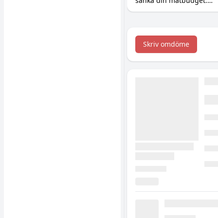
sänka din matbudget.
Så ersätter du dyra
råvaror som kött, fisk
och exotiska grönsaker
med billigare protein,
Skriv omdöme
kreatin och vitaminer.