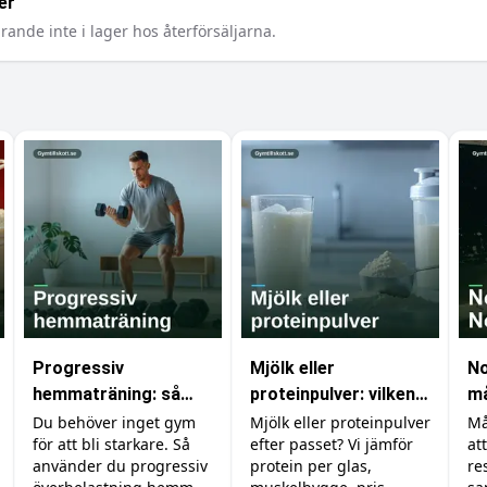
er
rande inte i lager hos återförsäljarna.
Progressiv
Mjölk eller
No
hemmaträning: så
proteinpulver: vilken
må
bygger du muskler
proteinkälla ska du
fö
Du behöver inget gym
Mjölk eller proteinpulver
Må
för att bli starkare. Så
efter passet? Vi jämför
at
utan gym
välja?
mu
använder du progressiv
protein per glas,
re