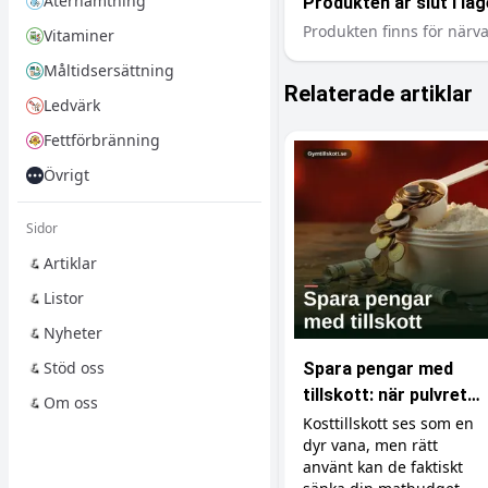
Återhämtning
Produkten är slut i lag
Produkten finns för närva
Vitaminer
Måltidsersättning
Relaterade artiklar
Ledvärk
Fettförbränning
Övrigt
Sidor
Artiklar
Listor
Nyheter
Stöd oss
Spara pengar med
tillskott: när pulvret
Om oss
är billigare än maten
Kosttillskott ses som en
dyr vana, men rätt
använt kan de faktiskt