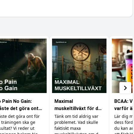
 Pain No Gain:
Maximal
BCAA: Va
ste det göra ont
muskeltillväxt för den
varför är
r att bygga
med obegränsad tid
din trän
ste det göra ont för
Tänk om tid aldrig var
Lär dig 
t träningen ska ge
problemet. Vad skulle
dess förd
skler?
sultat? Vi reder ut
faktiskt maxa
du kan an