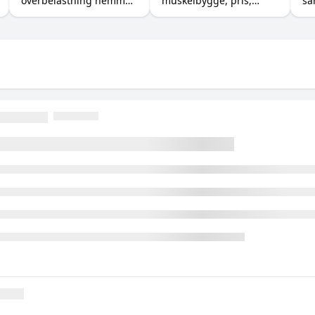
överbelastning hemma
muskelbygge, pris,
sa
med hantlar,
kalorier och magen, så
Pa
gummiband och
du vet när billig mjölk
tr
kroppsvikt, plus
räcker och när pulvret
be
tillskotten som stöttar
är värt pengarna.
ma
bygget.