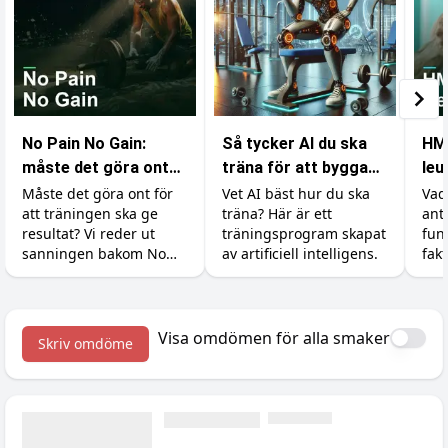
No Pain No Gain:
Så tycker AI du ska
HM
måste det göra ont
träna för att bygga
leu
för att bygga
muskler
sky
Måste det göra ont för
Vet AI bäst hur du ska
Vad
att träningen ska ge
träna? Här är ett
ant
muskler?
resultat? Vi reder ut
träningsprogram skapat
fun
sanningen bakom No
av artificiell intelligens.
fakt
Pain No Gain, vad
vinn
träningsvärk faktiskt
Dos
betyder och hur du
ärli
maxar återhämtningen.
Visa omdömen för alla smaker
Skriv omdöme