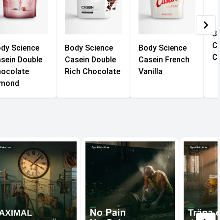
B
Ca
dy Science
Body Science
Body Science
C
sein Double
Casein Double
Casein French
ocolate
Rich Chocolate
Vanilla
lmond