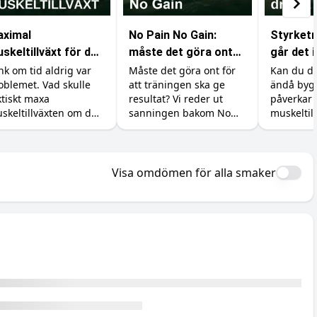
ximal
No Pain No Gain:
Styrketr
skeltillväxt för den
måste det göra ont
går det 
d obegränsad tid
för att bygga
nk om tid aldrig var
Måste det göra ont för
Kan du dr
oblemet. Vad skulle
att träningen ska ge
ändå byg
muskler?
ktiskt maxa
resultat? Vi reder ut
påverkar 
skeltillväxten om du
sanningen bakom No
muskeltil
nde träna, äta och
Pain No Gain, vad
återhämtn
va precis så mycket
träningsvärk faktiskt
minimera
 ville? Vi går igenom
betyder och hur du
d forskningen säger
maxar återhämtningen.
Visa omdömen för alla smaker
 det verkliga taket.