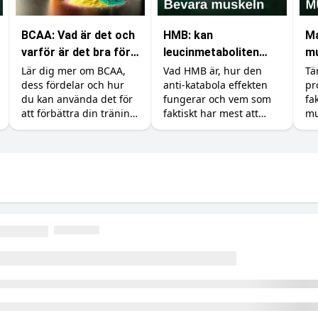
BCAA: Vad är det och
HMB: kan
Ma
varför är det bra för
leucinmetaboliten
mu
din träning?
skydda dina muskler?
me
Lär dig mer om BCAA,
Vad HMB är, hur den
Tä
dess fördelar och hur
anti-katabola effekten
pr
du kan använda det för
fungerar och vem som
fa
att förbättra din träning
faktiskt har mest att
mu
och återhämtning.
vinna på tillskottet.
ku
Dosering, former och en
so
ärlig titt på forskningen.
du
va
om