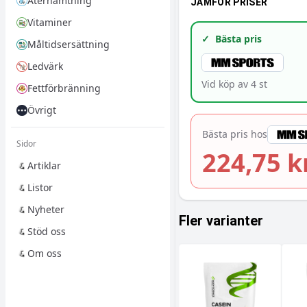
Återhämtning
JÄMFÖR PRISER
Vitaminer
✓
Bästa pris
Måltidsersättning
Ledvärk
Vid köp av
4
st
Fettförbränning
Övrigt
Bästa pris hos
Sidor
224,75 k
Artiklar
Listor
Nyheter
Fler varianter
Stöd oss
Om oss