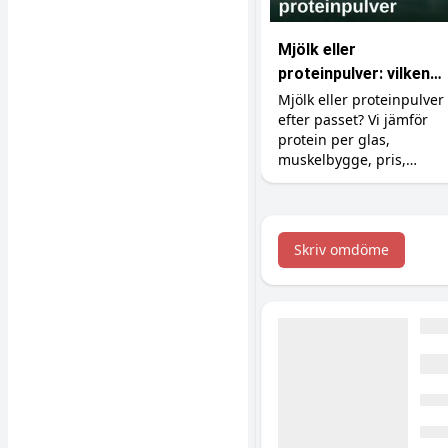
Mjölk eller
proteinpulver: vilken
proteinkälla ska du
Mjölk eller proteinpulver
efter passet? Vi jämför
välja?
protein per glas,
muskelbygge, pris,
kalorier och magen, så
du vet när billig mjölk
räcker och när pulvret
är värt pengarna.
Skriv omdöme