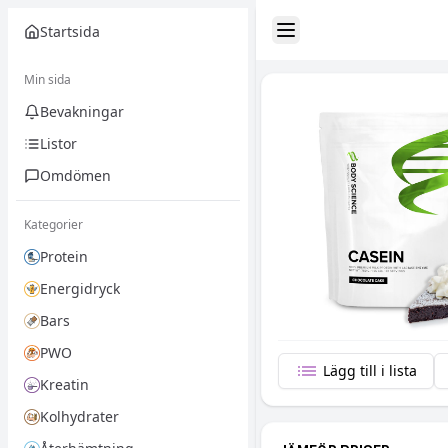
Startsida
Toggle Sidebar
Min sida
Bevakningar
Listor
Omdömen
Kategorier
Protein
Energidryck
Bars
PWO
Lägg till i lista
Kreatin
Kolhydrater