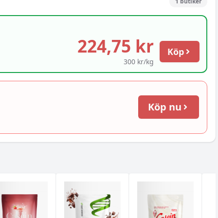
1
butiker
224,75 kr
Köp
300 kr/kg
Köp nu