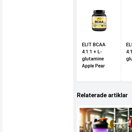
ELIT BCAA
EL
4:1:1 + L-
4:
glutamine
gl
Apple Pear
Relaterade artiklar