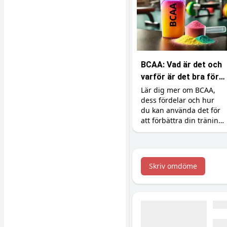
BCAA: Vad är det och
varför är det bra för
din träning?
Lär dig mer om BCAA,
dess fördelar och hur
du kan använda det för
att förbättra din träning
och återhämtning.
Skriv omdöme