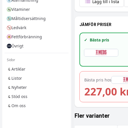
Återhämtning
Lägg till i lista
Vitaminer
Måltidsersättning
JÄMFÖR PRISER
Ledvärk
Fettförbränning
✓
Bästa pris
Övrigt
Sidor
Artiklar
Listor
Bästa pris hos
Nyheter
227,00 k
Stöd oss
Om oss
Fler varianter