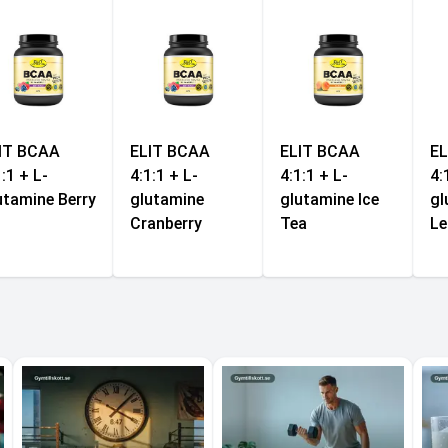
IT BCAA
ELIT BCAA
ELIT BCAA
EL
1:1 + L-
4:1:1 + L-
4:1:1 + L-
4:
utamine Berry
glutamine
glutamine Ice
gl
Cranberry
Tea
L