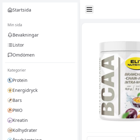
Startsida
Toggle Sidebar
Min sida
Bevakningar
Listor
Omdömen
Kategorier
Protein
Energidryck
Bars
PWO
Kreatin
Kolhydrater