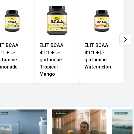
IT BCAA
ELIT BCAA
ELIT BCAA
1:1 + L-
4:1:1 + L-
4:1:1 + L-
utamine
glutamine
glutamine
emonade
Tropical
Watermelon
Mango