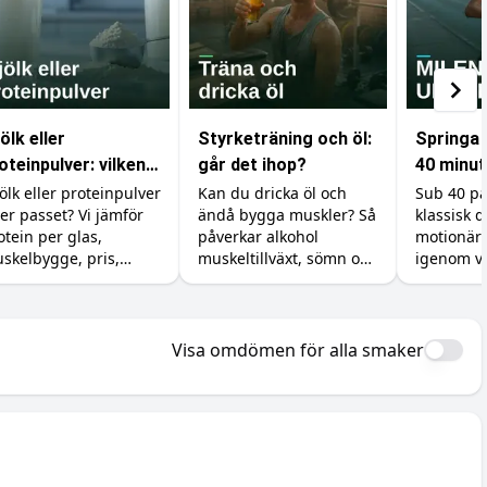
ölk eller
Styrketräning och öl:
Springa 
oteinpulver: vilken
går det ihop?
40 minut
oteinkälla ska du
dig unde
ölk eller proteinpulver
Kan du dricka öl och
Sub 40 på
ter passet? Vi jämför
ändå bygga muskler? Så
klassisk 
lja?
drömgrä
otein per glas,
påverkar alkohol
motionäre
skelbygge, pris,
muskeltillväxt, sömn och
igenom va
lorier och magen, så
återhämtning, och så
krävs, hu
 vet när billig mjölk
minimerar du skadan.
upp träni
cker och när pulvret
tillskott 
 värt pengarna.
sista sek
Visa omdömen för alla smaker