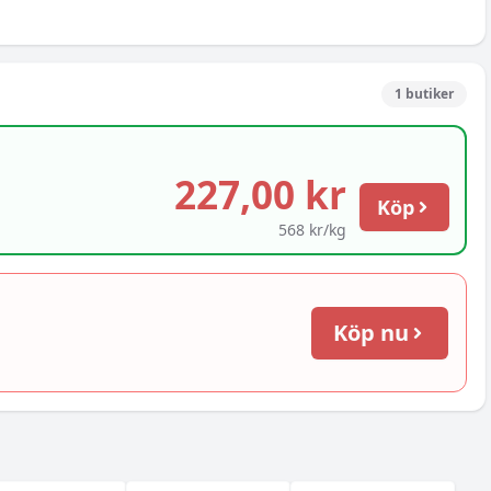
1
butiker
227,00 kr
Köp
568 kr/kg
Köp nu