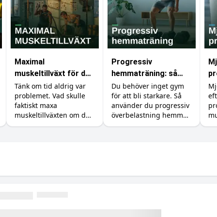
Maximal
Progressiv
Mj
muskeltillväxt för den
hemmaträning: så
pr
med obegränsad tid
bygger du muskler
pr
Tänk om tid aldrig var
Du behöver inget gym
Mj
problemet. Vad skulle
för att bli starkare. Så
ef
utan gym
vä
faktiskt maxa
använder du progressiv
pr
muskeltillväxten om du
överbelastning hemma
mu
kunde träna, äta och
med hantlar,
ka
sova precis så mycket
gummiband och
du
du ville? Vi går igenom
kroppsvikt, plus
rä
vad forskningen säger
tillskotten som stöttar
är
om det verkliga taket.
bygget.