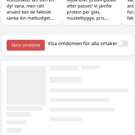
dyr vana, men rätt
efter passet? Vi jämför
ant
välja?
använt kan de faktiskt
protein per glas,
fun
sänka din matbudget.
muskelbygge, pris,
fakt
Så ersätter du dyra
kalorier och magen, så
vinn
råvaror som kött, fisk
du vet när billig mjölk
Dos
och exotiska grönsaker
räcker och när pulvret
ärli
med billigare protein,
är värt pengarna.
Visa omdömen för alla smaker
Skriv omdöme
kreatin och vitaminer.