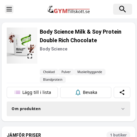
Toggle Sidebar
Body Science Milk & Soy Protein
Double Rich Chocolate
Body Science
Choklad
Pulver
Muskelbyggande
Blandprotein
Lägg till i lista
Bevaka
Dela
Om produkten
1
butiker
JÄMFÖR PRISER