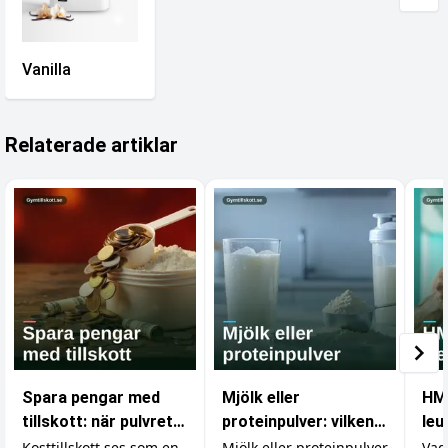
Vanilla
Relaterade artiklar
Spara pengar med
Mjölk eller
HM
tillskott: när pulvret
proteinpulver: vilken
leu
är billigare än maten
proteinkälla ska du
sky
Kosttillskott ses som en
Mjölk eller proteinpulver
Vad