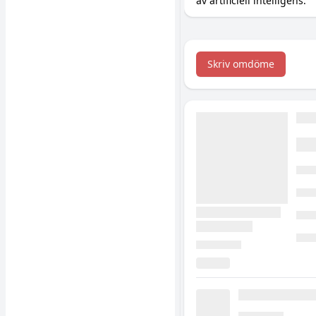
av artificiell intelligens.
Skriv omdöme