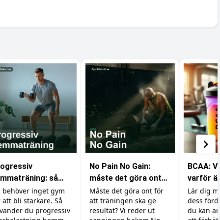
ogressiv
No Pain No Gain:
BCAA: Va
mmaträning: så
måste det göra ont
varför är
gger du muskler
för att bygga
din trän
 behöver inget gym
Måste det göra ont för
Lär dig 
r att bli starkare. Så
att träningen ska ge
dess förd
an gym
muskler?
vänder du progressiv
resultat? Vi reder ut
du kan an