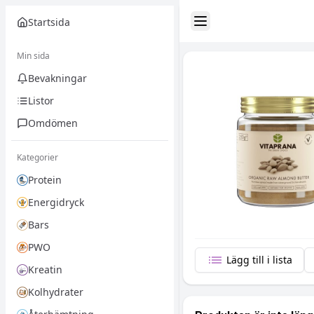
Startsida
Toggle Sidebar
Min sida
Bevakningar
Listor
Omdömen
Kategorier
Protein
Energidryck
Bars
PWO
Lägg till i lista
Kreatin
Kolhydrater