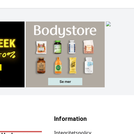
Information
Integritetspolicy