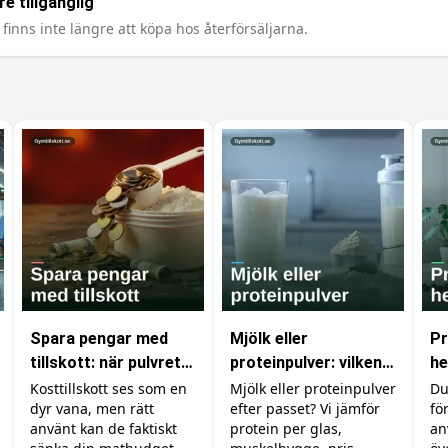
e tillgänglig
finns inte längre att köpa hos återförsäljarna.
Spara pengar med
Mjölk eller
Pr
tillskott: när pulvret
proteinpulver: vilken
he
är billigare än maten
proteinkälla ska du
by
Kosttillskott ses som en
Mjölk eller proteinpulver
Du
dyr vana, men rätt
efter passet? Vi jämför
fö
välja?
ut
använt kan de faktiskt
protein per glas,
an