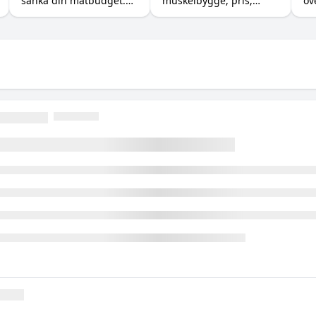
sänka din matbudget.
muskelbygge, pris,
öv
Så ersätter du dyra
kalorier och magen, så
me
råvaror som kött, fisk
du vet när billig mjölk
gu
och exotiska grönsaker
räcker och när pulvret
kr
med billigare protein,
är värt pengarna.
ti
kreatin och vitaminer.
by