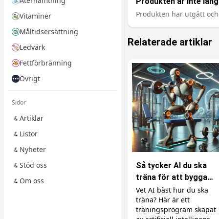
Återhämtning
Produkten är inte längr
Produkten har utgått och 
Vitaminer
Måltidsersättning
Relaterade artiklar
Ledvärk
Fettförbränning
Övrigt
Sidor
Artiklar
Listor
Nyheter
Stöd oss
Så tycker AI du ska
träna för att bygga
Om oss
muskler
Vet AI bäst hur du ska
träna? Här är ett
träningsprogram skapat