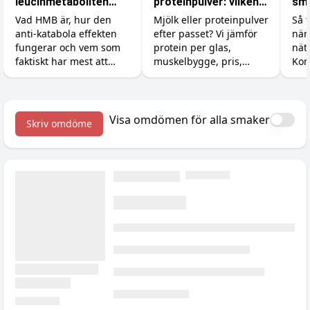
leucinmetaboliten
proteinpulver: vilken
små
skydda dina muskler?
proteinkälla ska du
byg
Vad HMB är, hur den
Mjölk eller proteinpulver
Så t
anti-katabola effekten
efter passet? Vi jämför
när
välja?
tid
fungerar och vem som
protein per glas,
nät
faktiskt har mest att
muskelbygge, pris,
Kon
vinna på tillskottet.
kalorier och magen, så
till
Dosering, former och en
du vet när billig mjölk
för
ärlig titt på forskningen.
räcker och när pulvret
med
är värt pengarna.
Visa omdömen för alla smaker
Skriv omdöme