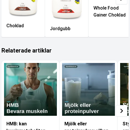
Whole Food
Gainer Choklad
Choklad
Jordgubb
Relaterade artiklar
HMB: kan
Mjölk eller
Sty