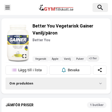
Toggle Sidebar
Better You Vegetarisk Gainer
Vanilj/päron
Better You
+
3
fler
Veganskt
Äpple
Vanilj
Pulver
Lägg till i lista
Bevaka
Dela
Om produkten
1
butiker
JÄMFÖR PRISER