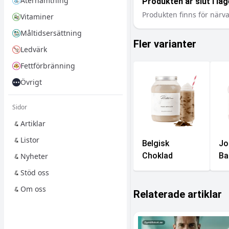
Återhämtning
Produkten är slut i lag
Produkten finns för närva
Vitaminer
Måltidsersättning
Fler varianter
Ledvärk
Fettförbränning
Övrigt
Sidor
Artiklar
Listor
Belgisk
Jo
Choklad
Ba
Nyheter
Stöd oss
Om oss
Relaterade artiklar