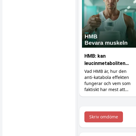
HMB: kan
leucinmetaboliten
skydda dina muskler?
Vad HMB är, hur den
anti-katabola effekten
fungerar och vem som
faktiskt har mest att
vinna på tillskottet.
Dosering, former och en
ärlig titt på forskningen.
Skriv omdöme