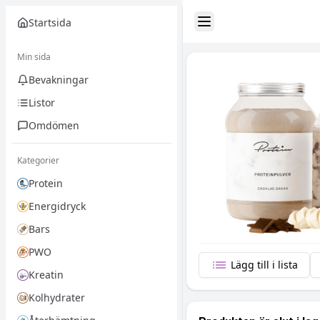
Startsida
Toggle Sidebar
Min sida
Bevakningar
Listor
Omdömen
Kategorier
Protein
Energidryck
Bars
PWO
Lägg till i lista
Kreatin
Kolhydrater