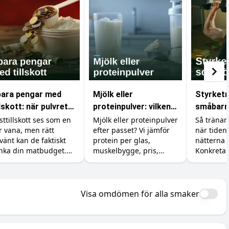
ara pengar med
Mjölk eller
Styrket
llskott: när pulvret
proteinpulver: vilken
småbarn
 billigare än maten
proteinkälla ska du
bygg mus
sttillskott ses som en
Mjölk eller proteinpulver
Så tränar 
r vana, men rätt
efter passet? Vi jämför
när tiden 
välja?
tid och 
vänt kan de faktiskt
protein per glas,
nätterna ä
nka din matbudget.
muskelbygge, pris,
Konkreta 
 ersätter du dyra
kalorier och magen, så
tillskott o
varor som kött, fisk
du vet när billig mjölk
förväntni
h exotiska grönsaker
räcker och när pulvret
med små 
d billigare protein,
är värt pengarna.
Visa omdömen för alla smaker
eatin och vitaminer.