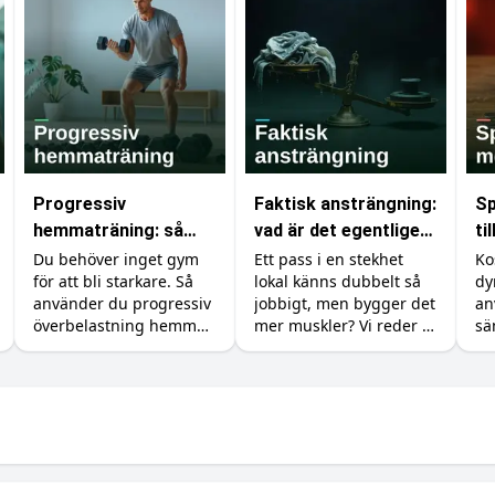
Progressiv
Faktisk ansträngning:
Sp
hemmaträning: så
vad är det egentligen
ti
bygger du muskler
som räknas i
är
Du behöver inget gym
Ett pass i en stekhet
Ko
för att bli starkare. Så
lokal känns dubbelt så
dy
utan gym
gymmet?
använder du progressiv
jobbigt, men bygger det
an
överbelastning hemma
mer muskler? Vi reder ut
sä
med hantlar,
skillnaden mellan att
Så
gummiband och
känna sig ansträngd
rå
kroppsvikt, plus
och att faktiskt ge
oc
tillskotten som stöttar
kroppen en signal att
me
bygget.
växa.
kr