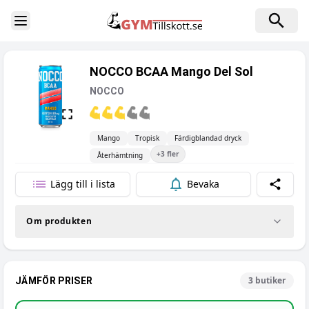
Toggle Sidebar
NOCCO BCAA Mango Del Sol
NOCCO
Mango
Tropisk
Färdigblandad dryck
+
3
fler
Återhämtning
Lägg till i lista
Bevaka
Dela
Om produkten
3
butiker
JÄMFÖR PRISER