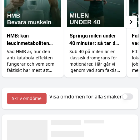
HMB: kan
Springa milen under
Fak
leucinmetaboliten
40 minuter: så tar du
vad
skydda dina muskler?
dig under
som
Vad HMB är, hur den
Sub 40 på milen är en
Ett 
anti-katabola effekten
klassisk drömgräns för
lok
drömgränsen
gy
fungerar och vem som
motionärer. Här går vi
job
faktiskt har mest att
igenom vad som faktiskt
mer
vinna på tillskottet.
krävs, hur du lägger
ski
Dosering, former och en
upp träningen och vilka
kän
ärlig titt på forskningen.
tillskott som ger dig de
och 
sista sekunderna.
kro
Visa omdömen för alla smaker
Skriv omdöme
väx