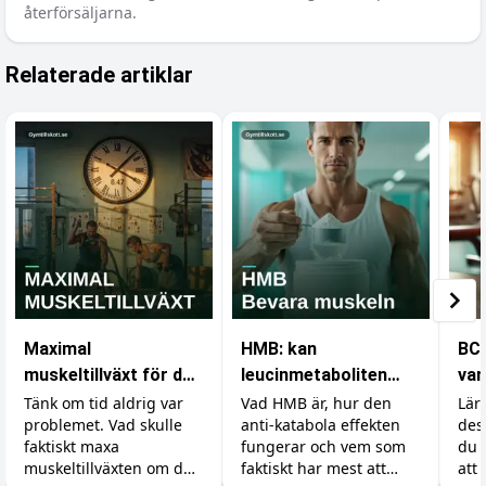
återförsäljarna.
Relaterade artiklar
Maximal
HMB: kan
BCA
muskeltillväxt för den
leucinmetaboliten
var
med obegränsad tid
skydda dina muskler?
din
Tänk om tid aldrig var
Vad HMB är, hur den
Lär
problemet. Vad skulle
anti-katabola effekten
des
faktiskt maxa
fungerar och vem som
du 
muskeltillväxten om du
faktiskt har mest att
att 