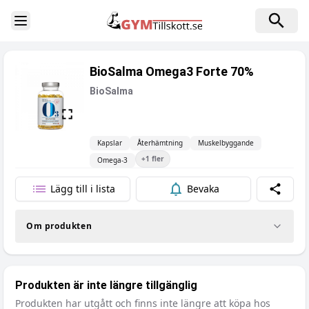
Toggle Sidebar
BioSalma Omega3 Forte 70%
BioSalma
Kapslar
Återhämtning
Muskelbyggande
+
1
fler
Omega-3
Lägg till i lista
Bevaka
Dela
Om produkten
Produkten är inte längre tillgänglig
Produkten har utgått och finns inte längre att köpa hos