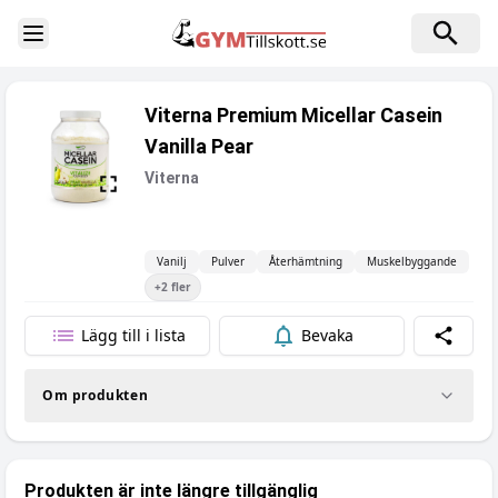
Toggle Sidebar
Viterna Premium Micellar Casein
Vanilla Pear
Viterna
Vanilj
Pulver
Återhämtning
Muskelbyggande
+
2
fler
Lägg till i lista
Bevaka
Dela
Om produkten
Produkten är inte längre tillgänglig