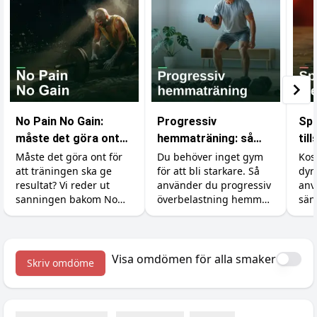
No Pain No Gain:
Progressiv
Spa
måste det göra ont
hemmaträning: så
til
för att bygga
bygger du muskler
är 
Måste det göra ont för
Du behöver inget gym
Kos
att träningen ska ge
för att bli starkare. Så
dyr
muskler?
utan gym
resultat? Vi reder ut
använder du progressiv
anv
sanningen bakom No
överbelastning hemma
sän
Pain No Gain, vad
med hantlar,
Så 
träningsvärk faktiskt
gummiband och
råva
betyder och hur du
kroppsvikt, plus
och
maxar återhämtningen.
tillskotten som stöttar
med
Visa omdömen för alla smaker
Skriv omdöme
bygget.
kre