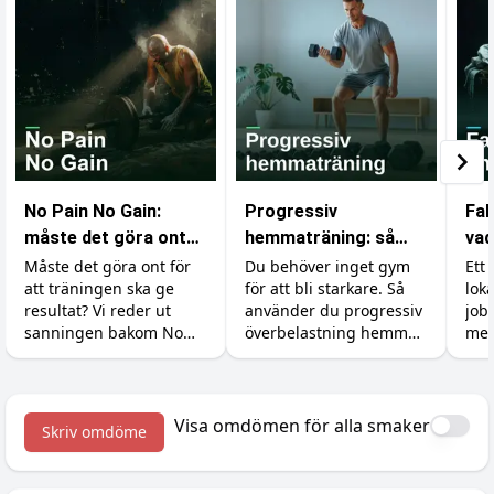
No Pain No Gain:
Progressiv
Fak
måste det göra ont
hemmaträning: så
vad
för att bygga
bygger du muskler
som
Måste det göra ont för
Du behöver inget gym
Ett 
att träningen ska ge
för att bli starkare. Så
lok
muskler?
utan gym
gy
resultat? Vi reder ut
använder du progressiv
job
sanningen bakom No
överbelastning hemma
mer
Pain No Gain, vad
med hantlar,
ski
träningsvärk faktiskt
gummiband och
kän
betyder och hur du
kroppsvikt, plus
och 
maxar återhämtningen.
tillskotten som stöttar
kro
Visa omdömen för alla smaker
Skriv omdöme
bygget.
väx