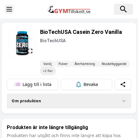
Toggle Sidebar
BioTechUSA Casein Zero Vanilla
BioTechUSA
Vanilj
Pulver
Återhämtning
Muskelbyggande
+
2
fler
Lägg till i lista
Bevaka
Dela
Om produkten
Produkten är inte längre tillgänglig
Produkten har utgått och finns inte längre att köpa hos