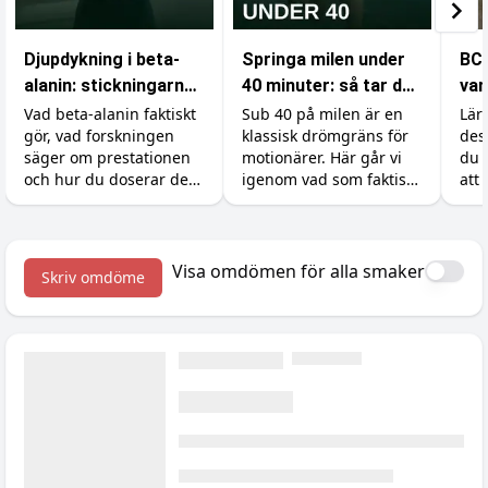
Djupdykning i beta-
Springa milen under
BCA
alanin: stickningarna,
40 minuter: så tar du
var
karnosinet och
dig under
din
Vad beta-alanin faktiskt
Sub 40 på milen är en
Lär
gör, vad forskningen
klassisk drömgräns för
des
effekten
drömgränsen
säger om prestationen
motionärer. Här går vi
du 
och hur du doserar det
igenom vad som faktiskt
att 
rätt (inklusive varför du
krävs, hur du lägger
och
börjar sticka i huden).
upp träningen och vilka
tillskott som ger dig de
sista sekunderna.
Visa omdömen för alla smaker
Skriv omdöme