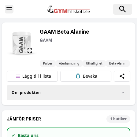
Toggle Sidebar
GAAM Beta Alanine
GAAM
Pulver
Återhämtning
Uthållighet
Beta-Alanin
Lägg till i lista
Bevaka
Dela
Om produkten
1
butiker
JÄMFÖR PRISER
✓
Bästa pris