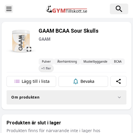
Toggle Sidebar
GAAM BCAA Sour Skulls
GAAM
Pulver
Återhämtning
Muskelbyggande
BCAA
+
1
fler
Lägg till i lista
Bevaka
Dela
Om produkten
Produkten är slut i lager
Produkten finns för närvarande inte i lager hos