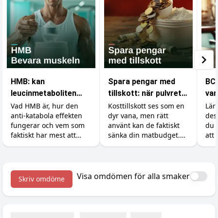
HMB: kan
Spara pengar med
BCA
leucinmetaboliten
tillskott: när pulvret
var
skydda dina muskler?
är billigare än maten
din
Vad HMB är, hur den
Kosttillskott ses som en
Lär
anti-katabola effekten
dyr vana, men rätt
des
fungerar och vem som
använt kan de faktiskt
du 
faktiskt har mest att
sänka din matbudget.
att 
vinna på tillskottet.
Så ersätter du dyra
och
Dosering, former och en
råvaror som kött, fisk
ärlig titt på forskningen.
och exotiska grönsaker
med billigare protein,
Visa omdömen för alla smaker
Skriv omdöme
kreatin och vitaminer.