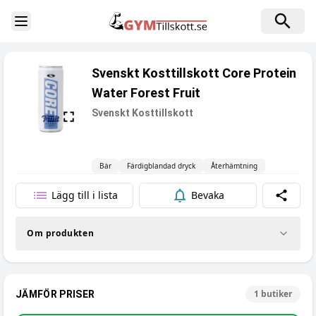
Toggle Sidebar
Svenskt Kosttillskott Core Protein
Water Forest Fruit
Svenskt Kosttillskott
Bär
Färdigblandad dryck
Återhämtning
Lägg till i lista
Bevaka
Dela
Om produkten
1
butiker
JÄMFÖR PRISER