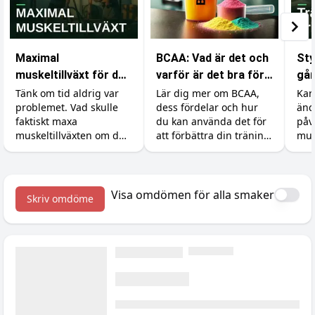
Maximal
BCAA: Vad är det och
Sty
muskeltillväxt för den
varför är det bra för
går
med obegränsad tid
din träning?
Tänk om tid aldrig var
Lär dig mer om BCAA,
Kan
problemet. Vad skulle
dess fördelar och hur
änd
faktiskt maxa
du kan använda det för
påv
muskeltillväxten om du
att förbättra din träning
mus
kunde träna, äta och
och återhämtning.
åte
sova precis så mycket
min
du ville? Vi går igenom
vad forskningen säger
Visa omdömen för alla smaker
Skriv omdöme
om det verkliga taket.